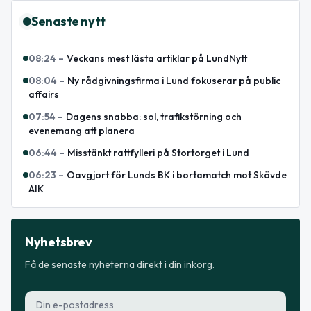
Senaste nytt
08:24
–
Veckans mest lästa artiklar på LundNytt
08:04
–
Ny rådgivningsfirma i Lund fokuserar på public
affairs
07:54
–
Dagens snabba: sol, trafikstörning och
evenemang att planera
06:44
–
Misstänkt rattfylleri på Stortorget i Lund
06:23
–
Oavgjort för Lunds BK i bortamatch mot Skövde
AIK
Nyhetsbrev
Få de senaste nyheterna direkt i din inkorg.