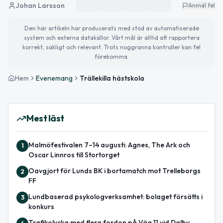
Johan Larsson
Anmäl fel
Den här artikeln har producerats med stöd av automatiserade
system och externa datakällor. Vårt mål är alltid att rapportera
korrekt, sakligt och relevant. Trots noggranna kontroller kan fel
förekomma.
Hem
Evenemang
Trällekilla hästskola
Mest läst
Malmöfestivalen 7–14 augusti: Agnes, The Ark och
1
Oscar Linnros till Stortorget
Oavgjort för Lunds BK i bortamatch mot Trelleborgs
2
FF
Lundbaserad psykologverksamhet: bolaget försätts i
3
konkurs
Trafikolycka med flera fordon på Väg 11 vid Dalby