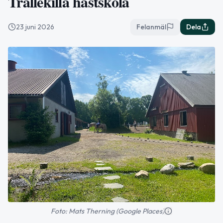
Trällekilla hästskola
23 juni 2026
Felanmäl
Dela
Foto: Mats Therning (Google Places)