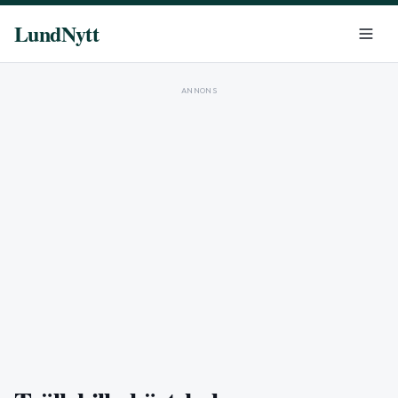
LundNytt
ANNONS