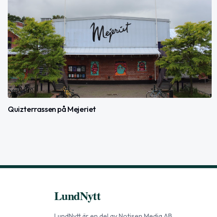
Quizterrassen på Mejeriet
LundNytt
LundNytt
är en del av
Notisen Media AB