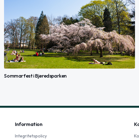
Sommarfest i Bjeredsparken
Information
K
Integritetspolicy
Ko