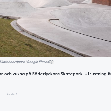
Skateboardpark (Google Places)
r och vuxna på Söderlyckans Skatepark. Utrustning fi
ANNONS