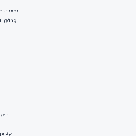
 hur man
a igång
egen
8 år),