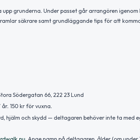
scha upp grunderna. Under passet går arrangören igenom
, ramlar säkrare samt grundläggande tips för att komm
Stora Södergatan 66, 222 23 Lund
 år. 150 kr för vuxna.
d, hjälm och skydd — deltagaren behöver inte ta med 
rdwalk.nu
. Ange namn på deltagaren, ålder (om under 1