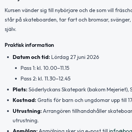
Kursen vänder sig till nybörjare och de som vill frä
står på skateboarden, tar fart och bromsar, svänger
själv.
Praktisk information
Datum och tid:
Lördag 27 juni 2026
Pass 1: kl. 10.00–11.15
Pass 2: kl. 11.30–12.45
Plats:
Söderlyckans Skatepark (bakom Mejeriet), 
Kostnad:
Gratis för barn och ungdomar upp till 17
Utrustning:
Arrangören tillhandahåller skateboar
utrustning.
Anmälan:
Anmälning sker via e-post till
info@boa