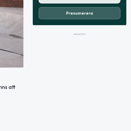
Prenumerera
ANNONS
nns att