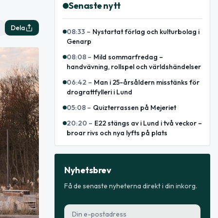
Senaste nytt
Dela
08:33
–
Nystartat förlag och kulturbolag i
Genarp
08:08
–
Mild sommarfredag –
handvävning, rollspel och världshändelser
06:42
–
Man i 25-årsåldern misstänks för
drograttfylleri i Lund
05:08
–
Quizterrassen på Mejeriet
20:20
–
E22 stängs av i Lund i två veckor –
broar rivs och nya lyfts på plats
Nyhetsbrev
Få de senaste nyheterna direkt i din inkorg.