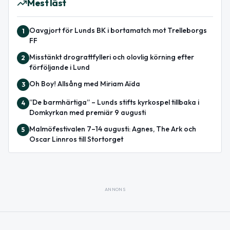
Mest läst
Oavgjort för Lunds BK i bortamatch mot Trelleborgs
1
FF
Misstänkt drograttfylleri och olovlig körning efter
2
förföljande i Lund
Oh Boy! Allsång med Miriam Aïda
3
”De barmhärtiga” – Lunds stifts kyrkospel tillbaka i
4
Domkyrkan med premiär 9 augusti
Malmöfestivalen 7–14 augusti: Agnes, The Ark och
5
Oscar Linnros till Stortorget
ANNONS