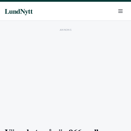
LundNytt
ANNONS