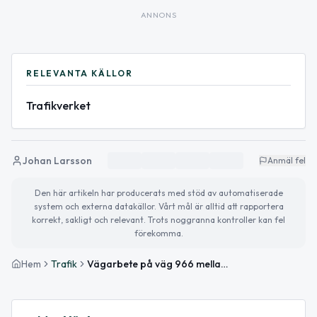
ANNONS
RELEVANTA KÄLLOR
Trafikverket
Johan Larsson
Anmäl fel
Den här artikeln har producerats med stöd av automatiserade
system och externa datakällor. Vårt mål är alltid att rapportera
korrekt, sakligt och relevant. Trots noggranna kontroller kan fel
förekomma.
Hem
Trafik
Vägarbete på väg 966 mellan Tvedöra och Revinge S påverkar trafiken