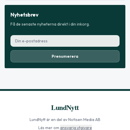
Nyhetsbrev
Få de senaste nyheterna direkt i din inkorg.
Prenumerera
LundNytt
LundNytt
är en del av Notisen Media AB
Läs mer om
ansvarig utgivare