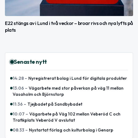
E22 stängs av i Lund i två veckor – broar rivs och nya lyfts på
plats
Senaste nytt
14:28
–
Nyregistrerat bolag i Lund för digitala produkter
13:06
–
Vägarbete med stor påverkan på väg 11 mellan
Vasaholm och Björnstorp
11:36
–
Tjejbadet på Sandbybadet
10:07
–
Vägarbete på Väg 102 mellan Veberöd C och
Trafikplats Veberöd V avslutat
08:33
–
Nystartat förlag och kulturbolag i Genarp