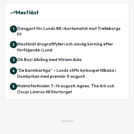
Mest läst
Oavgjort för Lunds BK i bortamatch mot Trelleborgs
1
FF
Misstänkt drograttfylleri och olovlig körning efter
2
förföljande i Lund
Oh Boy! Allsång med Miriam Aïda
3
”De barmhärtiga” – Lunds stifts kyrkospel tillbaka i
4
Domkyrkan med premiär 9 augusti
Malmöfestivalen 7–14 augusti: Agnes, The Ark och
5
Oscar Linnros till Stortorget
ANNONS