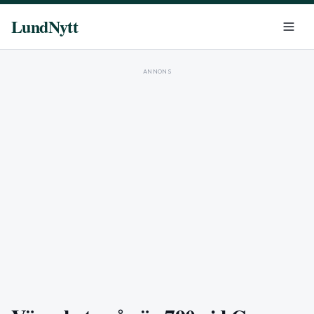
LundNytt
ANNONS