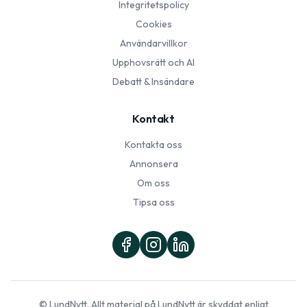
Integritetspolicy
Cookies
Användarvillkor
Upphovsrätt och AI
Debatt & Insändare
Kontakt
Kontakta oss
Annonsera
Om oss
Tipsa oss
©
LundNytt
. Allt material på
LundNytt
är skyddat enligt