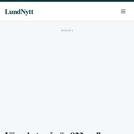
LundNytt
ANNONS