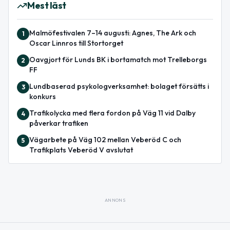
Mest läst
Malmöfestivalen 7–14 augusti: Agnes, The Ark och
1
Oscar Linnros till Stortorget
Oavgjort för Lunds BK i bortamatch mot Trelleborgs
2
FF
Lundbaserad psykologverksamhet: bolaget försätts i
3
konkurs
Trafikolycka med flera fordon på Väg 11 vid Dalby
4
påverkar trafiken
Vägarbete på Väg 102 mellan Veberöd C och
5
Trafikplats Veberöd V avslutat
ANNONS