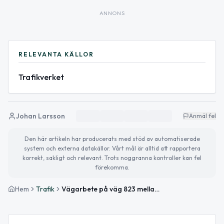
ANNONS
RELEVANTA KÄLLOR
Trafikverket
Johan Larsson
Anmäl fel
Den här artikeln har producerats med stöd av automatiserade
system och externa datakällor. Vårt mål är alltid att rapportera
korrekt, sakligt och relevant. Trots noggranna kontroller kan fel
förekomma.
Hem
Trafik
Vägarbete på väg 823 mellan Kongsmarken och Lyngby avslutat