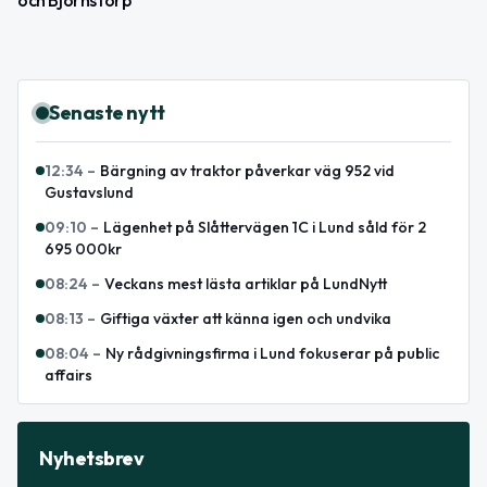
Senaste nytt
12:34
–
Bärgning av traktor påverkar väg 952 vid
Gustavslund
09:10
–
Lägenhet på Slåttervägen 1C i Lund såld för 2
695 000kr
08:24
–
Veckans mest lästa artiklar på LundNytt
08:13
–
Giftiga växter att känna igen och undvika
08:04
–
Ny rådgivningsfirma i Lund fokuserar på public
affairs
Nyhetsbrev