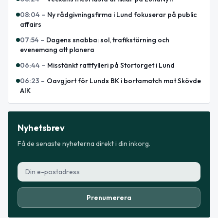
08:04
–
Ny rådgivningsfirma i Lund fokuserar på public
affairs
07:54
–
Dagens snabba: sol, trafikstörning och
evenemang att planera
06:44
–
Misstänkt rattfylleri på Stortorget i Lund
06:23
–
Oavgjort för Lunds BK i bortamatch mot Skövde
AIK
Nyhetsbrev
Få de senaste nyheterna direkt i din inkorg.
Prenumerera