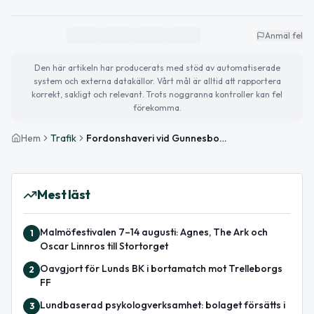
Anmäl fel
Den här artikeln har producerats med stöd av automatiserade
system och externa datakällor. Vårt mål är alltid att rapportera
korrekt, sakligt och relevant. Trots noggranna kontroller kan fel
förekomma.
Hem
Trafik
Fordonshaveri vid Gunnesbo påverkar trafiken på väg 108 mot Trelleborg
Mest läst
Malmöfestivalen 7–14 augusti: Agnes, The Ark och
1
Oscar Linnros till Stortorget
Oavgjort för Lunds BK i bortamatch mot Trelleborgs
2
FF
Lundbaserad psykologverksamhet: bolaget försätts i
3