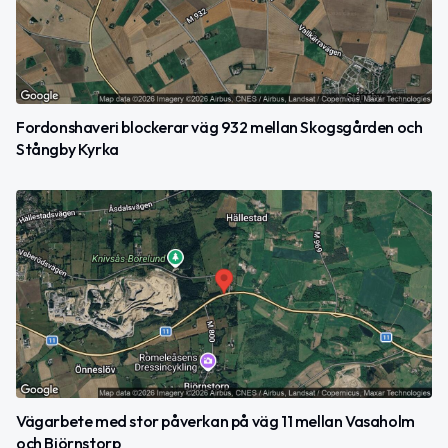
Fordonshaveri blockerar väg 932 mellan Skogsgården och
Stångby Kyrka
Vägarbete med stor påverkan på väg 11 mellan Vasaholm
och Björnstorp