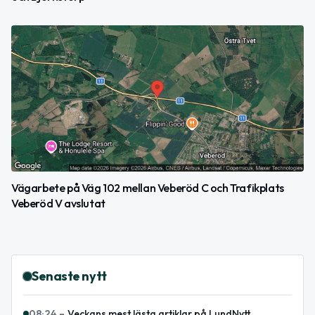
Vägarbete på Väg 102 mellan Veberöd C och Trafikplats
Veberöd V avslutat
Senaste nytt
08:24
–
Veckans mest lästa artiklar på LundNytt