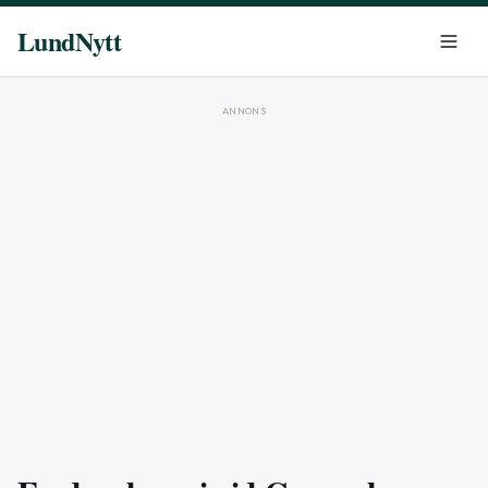
LundNytt
ANNONS