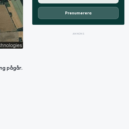
Prenumerera
ANNONS
ing pågår.