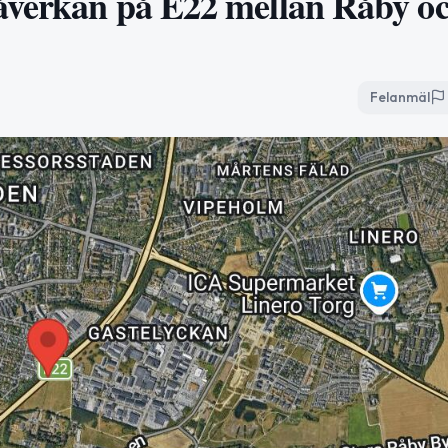
påverkan på E22 mellan Råby o
Felanmäl