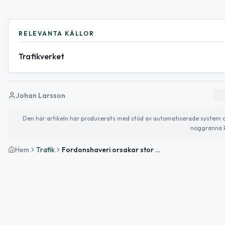
RELEVANTA KÄLLOR
Trafikverket
Johan Larsson
Den här artikeln har producerats med stöd av automatiserade system och 
noggranna k
Hem
Trafik
Fordonshaveri orsakar stor påverkan på E22 mellan Råby och Gastelyckan