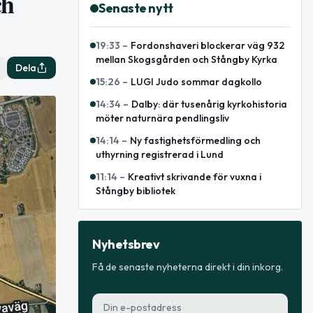
ch
Senaste nytt
19:33
–
Fordonshaveri blockerar väg 932
mellan Skogsgården och Stångby Kyrka
Dela
15:26
–
LUGI Judo sommar dagkollo
14:34
–
Dalby: där tusenårig kyrkohistoria
möter naturnära pendlingsliv
14:14
–
Ny fastighetsförmedling och
uthyrning registrerad i Lund
11:14
–
Kreativt skrivande för vuxna i
Stångby bibliotek
Nyhetsbrev
Få de senaste nyheterna direkt i din inkorg.