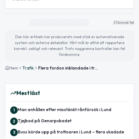
Anmäl fel
Den här artikeln har producerats med stöd av automatiserade
system och externa datakällor. Vårt mål är alltid att rapportera
korrekt, sakligt och relevant. Trots noggranna kontroller kan fel
förekomma.
Hem
Trafik
Flera fordon inblandade i trafikolycka vid Trafikplats Råby på E22
Mest läst
Man anhållen efter misstänkt rånförsök i Lund
1
Tjejbad på Genarpsbadet
2
Buss körde upp på trottoaren i Lund – flera skadade
3