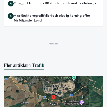
Oavgjort för Lunds BK i bortamatch mot Trelleborgs
4
FF
Misstänkt drograttfylleri och olovlig körning efter
5
förföljande i Lund
ANNONS
Fler artiklar i
Trafik