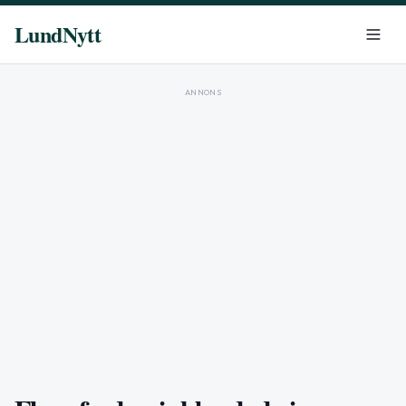
LundNytt
ANNONS