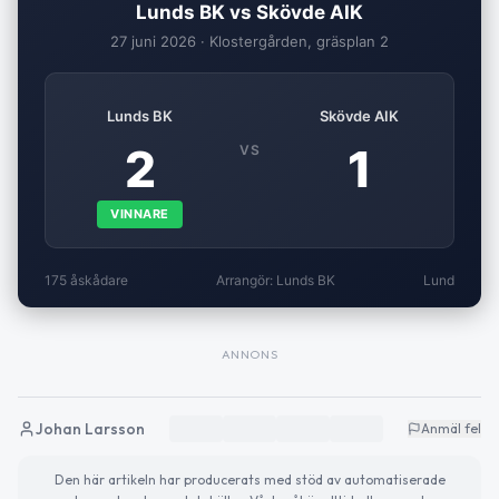
Lunds BK vs Skövde AIK
27 juni 2026 · Klostergården, gräsplan 2
Lunds BK
Skövde AIK
2
1
VS
VINNARE
175 åskådare
Arrangör: Lunds BK
Lund
ANNONS
Johan Larsson
Anmäl fel
Den här artikeln har producerats med stöd av automatiserade