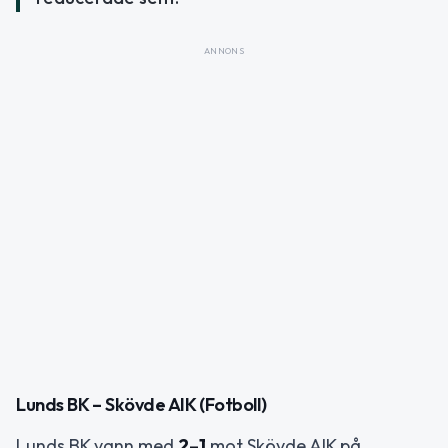
ANNONS
Lunds BK – Skövde AIK (Fotboll)
Lunds BK vann med
2–1
mot Skövde AIK på