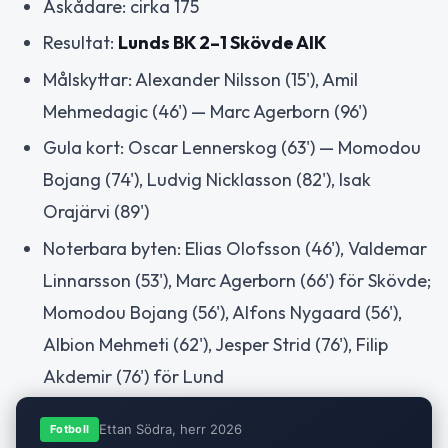
Åskådare: cirka 175
Resultat:
Lunds BK 2–1 Skövde AIK
Målskyttar: Alexander Nilsson (15'), Amil
Mehmedagic (46') — Marc Agerborn (96')
Gula kort: Oscar Lennerskog (63') — Momodou
Bojang (74'), Ludvig Nicklasson (82'), Isak
Orajärvi (89')
Noterbara byten: Elias Olofsson (46'), Valdemar
Linnarsson (53'), Marc Agerborn (66') för Skövde;
Momodou Bojang (56'), Alfons Nygaard (56'),
Albion Mehmeti (62'), Jesper Strid (76'), Filip
Akdemir (76') för Lund
Ettan Södra, herr 2026
Fotboll