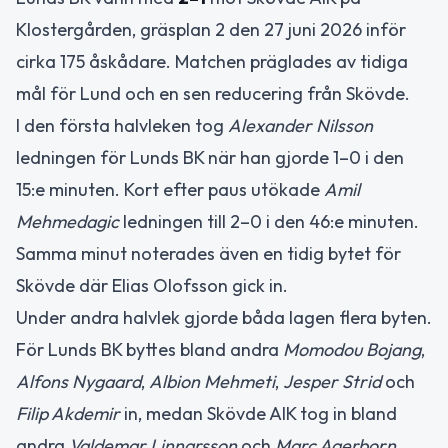
Klostergården, gräsplan 2 den 27 juni 2026 inför
cirka 175 åskådare. Matchen präglades av tidiga
mål för Lund och en sen reducering från Skövde.
I den första halvleken tog
Alexander Nilsson
ledningen för Lunds BK när han gjorde 1–0 i den
15:e minuten. Kort efter paus utökade
Amil
Mehmedagic
ledningen till 2–0 i den 46:e minuten.
Samma minut noterades även en tidig bytet för
Skövde där Elias Olofsson gick in.
Under andra halvlek gjorde båda lagen flera byten.
För Lunds BK byttes bland andra
Momodou Bojang
,
Alfons Nygaard
,
Albion Mehmeti
,
Jesper Strid
och
Filip Akdemir
in, medan Skövde AIK tog in bland
andra
Valdemar Linnarsson
och
Marc Agerborn
.