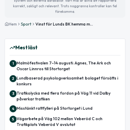
system och externa datakällor. Vårt mål är alltid att rapportera
korrekt, sakligt och relevant. Trots noggranna kontroller kan fel
förekomma.
Hem
Sport
Vinst för Lunds BK hemma mot Skövde AIK
Mest läst
Malmöfestivalen 7–14 augusti: Agnes, The Ark och
1
Oscar Linnros till Stortorget
Lundbaserad psykologverksamhet: bolaget försätts i
2
konkurs
Trafikolycka med flera fordon på Väg 11 vid Dalby
3
påverkar trafiken
Misstänkt rattfylleri på Stortorget i Lund
4
Vägarbete på Väg 102 mellan Veberöd C och
5
Trafikplats Veberöd V avslutat