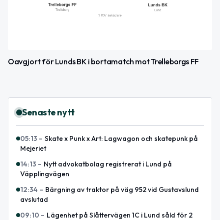
Oavgjort för Lunds BK i bortamatch mot Trelleborgs FF
Senaste nytt
05:13
–
Skate x Punk x Art: Lagwagon och skatepunk på
Mejeriet
14:13
–
Nytt advokatbolag registrerat i Lund på
Väpplingvägen
12:34
–
Bärgning av traktor på väg 952 vid Gustavslund
avslutad
09:10
–
Lägenhet på Slåttervägen 1C i Lund såld för 2