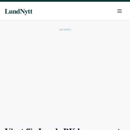
LundNytt
ANNONS