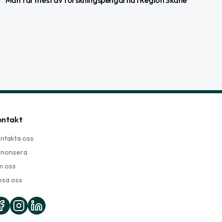
ontakt
ntakta oss
nonsera
 oss
psa oss