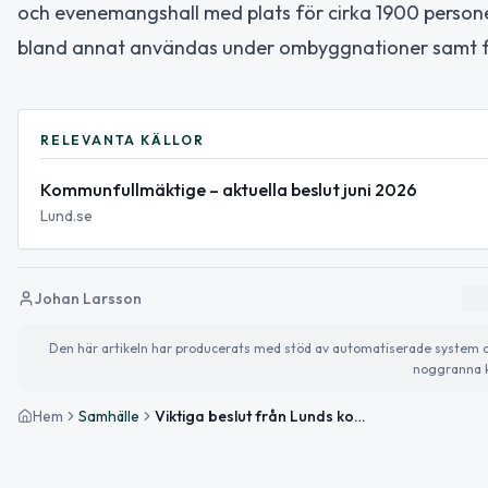
och evenemangshall med plats för cirka 1900 personer.
bland annat användas under ombyggnationer samt för
RELEVANTA KÄLLOR
Kommunfullmäktige – aktuella beslut juni 2026
Lund.se
Johan Larsson
Den här artikeln har producerats med stöd av automatiserade system och 
noggranna k
Hem
Samhälle
Viktiga beslut från Lunds kommunfullmäktige i juni 2026