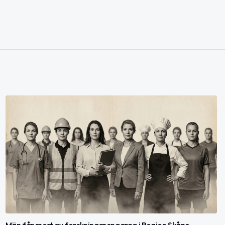
Män får mest av forskningspengarna i Region Skåne