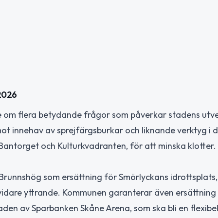
 2026
 om flera betydande frågor som påverkar stadens utve
mot innehav av sprejfärgsburkar och liknande verktyg i d
antorget och Kulturkvadranten, för att minska klotter.
å Brunnshög som ersättning för Smörlyckans idrottsplat
 vidare yttrande. Kommunen garanterar även ersättning
den av Sparbanken Skåne Arena, som ska bli en flexibel