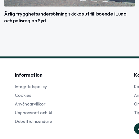
Årlig trygghetsundersökning skickas ut till boende i Lund
och polisregion Syd
Information
K
Integritetspolicy
Ko
Cookies
An
Användarvillkor
Om
Upphovsrätt och AI
Ti
Debatt & Insändare