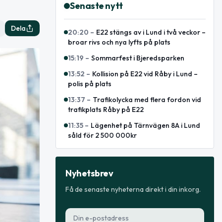
Senaste nytt
Dela
20:20
–
E22 stängs av i Lund i två veckor –
broar rivs och nya lyfts på plats
15:19
–
Sommarfest i Bjeredsparken
13:52
–
Kollision på E22 vid Råby i Lund –
polis på plats
13:37
–
Trafikolycka med flera fordon vid
trafikplats Råby på E22
11:35
–
Lägenhet på Tärnvägen 8A i Lund
såld för 2 500 000kr
Nyhetsbrev
Få de senaste nyheterna direkt i din inkorg.