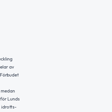
ckling
elar av
 Förbudet
s, medan
 för Lunds
 idrotts-