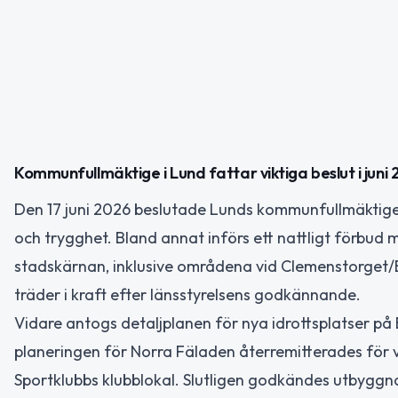
Kommunfullmäktige i Lund fattar viktiga beslut i juni
Den 17 juni 2026 beslutade Lunds kommunfullmäktige
och trygghet. Bland annat införs ett nattligt förbud 
stadskärnan, inklusive områdena vid Clemenstorget/B
träder i kraft efter länsstyrelsens godkännande.
Vidare antogs detaljplanen för nya idrottsplatser p
planeringen för Norra Fäladen återremitterades för
Sportklubbs klubblokal. Slutligen godkändes utbyggna