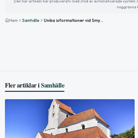
Den här artikeln har producerats med stöd av automatiserade system och 
noggranna k
Hem
Samhälle
Unika isformationer vid Smygehuk lockar besökare
Fler artiklar i
Samhälle