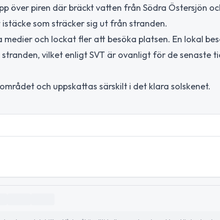
pp över piren där bräckt vatten från Södra Östersjön oc
t istäcke som sträcker sig ut från stranden.
la medier och lockat fler att besöka platsen. En lokal be
tranden, vilket enligt SVT är ovanligt för de senaste tio 
 området och uppskattas särskilt i det klara solskenet.