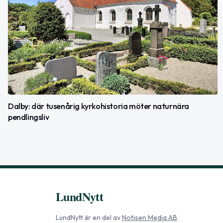
Dalby: där tusenårig kyrkohistoria möter naturnära
pendlingsliv
LundNytt
LundNytt
är en del av
Notisen Media AB