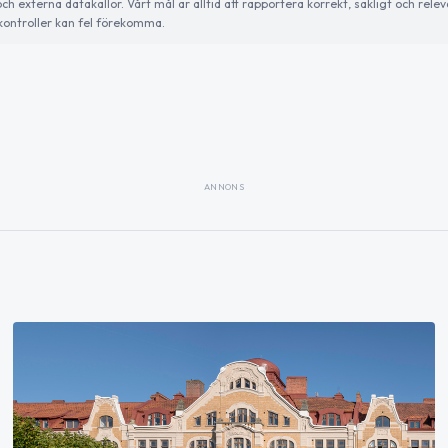
externa datakällor. Vårt mål är alltid att rapportera korrekt, sakligt och relev
ontroller kan fel förekomma.
ANNONS