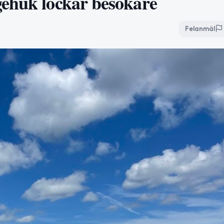
gehuk lockar besökare
Felanmäl