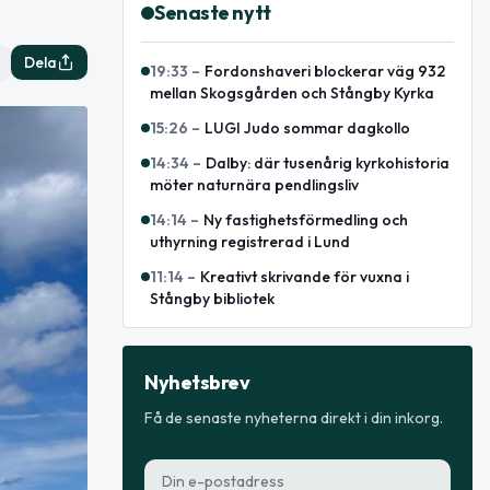
Senaste nytt
Dela
19:33
–
Fordonshaveri blockerar väg 932
mellan Skogsgården och Stångby Kyrka
15:26
–
LUGI Judo sommar dagkollo
14:34
–
Dalby: där tusenårig kyrkohistoria
möter naturnära pendlingsliv
14:14
–
Ny fastighetsförmedling och
uthyrning registrerad i Lund
11:14
–
Kreativt skrivande för vuxna i
Stångby bibliotek
Nyhetsbrev
Få de senaste nyheterna direkt i din inkorg.