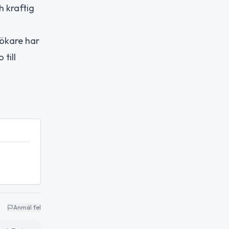
h kraftig
sökare har
till
Anmäl fel