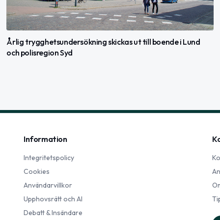
Årlig trygghetsundersökning skickas ut till boende i Lund
och polisregion Syd
Information
K
Integritetspolicy
Ko
Cookies
An
Användarvillkor
Om
Upphovsrätt och AI
Ti
Debatt & Insändare