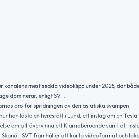
r kanalens mest sedda videoklipp under 2025, där både
ge dominerar, enligt SVT.
karnas oro för spridningen av den asiatiska svampen
hur hon löste en hyresrätt i Lund, ett inslag om en Tesl
else om att övervinna ett Klarnaberoende samt ett insl
i Skanör. SVT framhåller att korta videoformat och lok