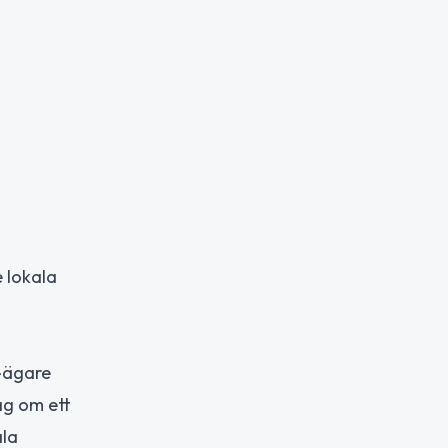
 lokala
a-ägare
ag om ett
ala