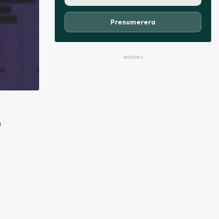
Prenumerera
ANNONS
h