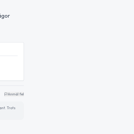
ågor
Anmäl fel
ant. Trots