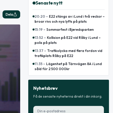
Senaste nytt
Dela
20:20
–
E22 stängs av i Lund i två veckor –
broar rivs och nya lyfts på plats
15:19
–
Sommarfest i Bjeredsparken
13:52
–
Kollision på E22 vid Råby i Lund –
polis på plats
13:37
–
Trafikolycka med flera fordon vid
trafikplats Råby på E22
11:35
–
Lägenhet på Tärnvägen 8A i Lund
såld för 2 500 000kr
Nyhetsbrev
Få de senaste nyheterna direkt i din inkorg.