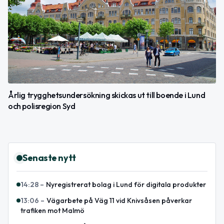
Årlig trygghetsundersökning skickas ut till boende i Lund
och polisregion Syd
Senaste nytt
14:28
–
Nyregistrerat bolag i Lund för digitala produkter
13:06
–
Vägarbete på Väg 11 vid Knivsåsen påverkar
trafiken mot Malmö