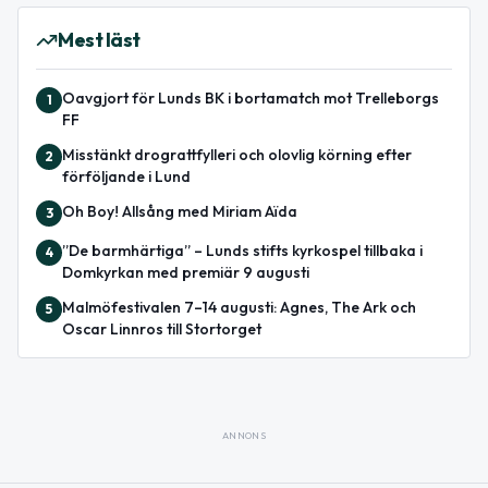
Mest läst
Oavgjort för Lunds BK i bortamatch mot Trelleborgs
1
FF
Misstänkt drograttfylleri och olovlig körning efter
2
förföljande i Lund
Oh Boy! Allsång med Miriam Aïda
3
”De barmhärtiga” – Lunds stifts kyrkospel tillbaka i
4
Domkyrkan med premiär 9 augusti
Malmöfestivalen 7–14 augusti: Agnes, The Ark och
5
Oscar Linnros till Stortorget
ANNONS