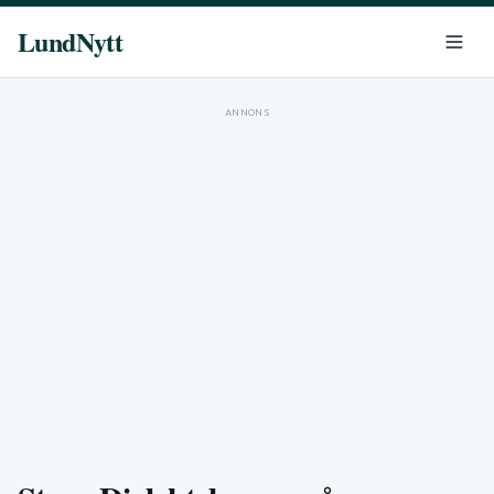
LundNytt
ANNONS