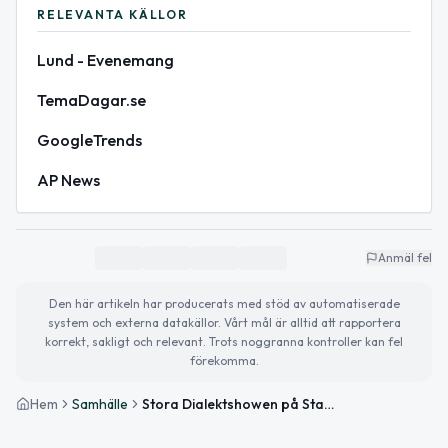
RELEVANTA KÄLLOR
Lund - Evenemang
TemaDagar.se
GoogleTrends
AP News
Anmäl fel
Den här artikeln har producerats med stöd av automatiserade
system och externa datakällor. Vårt mål är alltid att rapportera
korrekt, sakligt och relevant. Trots noggranna kontroller kan fel
förekomma.
Hem
Samhälle
Stora Dialektshowen på Stadsteatern och fokus på fothälsa