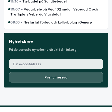
11:36
–
Tjejbadet på Sandbybadet
10:07
–
Vägarbete på Väg 102 mellan Veberöd C och
Trafikplats Veberöd V avslutat
08:33
–
Nystartat förlag och kulturbolag i Genarp
Nyhetsbrev
Få de senaste nyheterna direkt i din inkorg.
Prenumerera