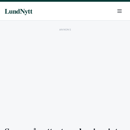
LundNytt
ANNONS