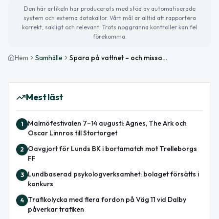
Den här artikeln har producerats med stöd av automatiserade
system och externa datakällor. Vårt mål är alltid att rapportera
korrekt, sakligt och relevant. Trots noggranna kontroller kan fel
förekomma.
Hem
Samhälle
Spara på vattnet – och missa inte vårens evenemang i Lund
Mest läst
Malmöfestivalen 7–14 augusti: Agnes, The Ark och
1
Oscar Linnros till Stortorget
Oavgjort för Lunds BK i bortamatch mot Trelleborgs
2
FF
Lundbaserad psykologverksamhet: bolaget försätts i
3
konkurs
Trafikolycka med flera fordon på Väg 11 vid Dalby
4
påverkar trafiken