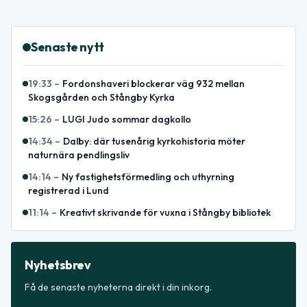
Senaste nytt
19:33
–
Fordonshaveri blockerar väg 932 mellan
Skogsgården och Stångby Kyrka
15:26
–
LUGI Judo sommar dagkollo
14:34
–
Dalby: där tusenårig kyrkohistoria möter
naturnära pendlingsliv
14:14
–
Ny fastighetsförmedling och uthyrning
registrerad i Lund
11:14
–
Kreativt skrivande för vuxna i Stångby bibliotek
Nyhetsbrev
Få de senaste nyheterna direkt i din inkorg.