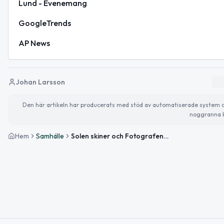
Lund - Evenemang
GoogleTrends
AP News
Johan Larsson
Den här artikeln har producerats med stöd av automatiserade system och 
noggranna k
Hem
Samhälle
Solen skiner och Fotografens dag firas – så blir tisdagen i Lund