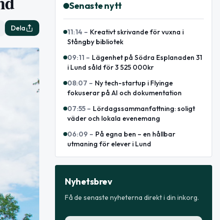
und
Senaste nytt
Dela
11:14
–
Kreativt skrivande för vuxna i
Stångby bibliotek
09:11
–
Lägenhet på Södra Esplanaden 31
i Lund såld för 3 525 000kr
08:07
–
Ny tech-startup i Flyinge
fokuserar på AI och dokumentation
07:55
–
Lördagssammanfattning: soligt
väder och lokala evenemang
06:09
–
På egna ben – en hållbar
utmaning för elever i Lund
Nyhetsbrev
Få de senaste nyheterna direkt i din inkorg.