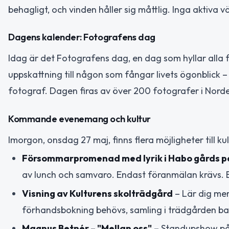
behagligt, och vinden håller sig måttlig. Inga aktiva
Dagens kalender: Fotografens dag
Idag är det Fotografens dag, en dag som hyllar alla f
uppskattning till någon som fångar livets ögonblick –
fotograf. Dagen firas av över 200 fotografer i Nord
Kommande evenemang och kultur
Imorgon, onsdag 27 maj, finns flera möjligheter till k
Försommarpromenad med lyrik i Habo gårds p
av lunch och samvaro. Endast föranmälan krävs. Bu
Visning av Kulturens skolträdgård
– Lär dig mer
förhandsbokning behövs, samling i trädgården bak
Magnus Betnér – "Mellan oss"
– Standupshow på L