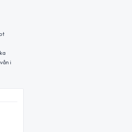
ot
ska
vån i