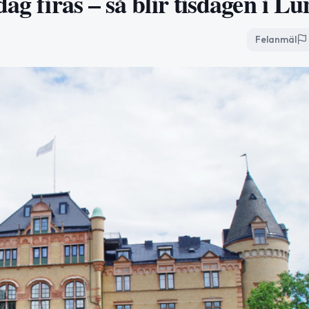
ag firas – så blir tisdagen i L
Felanmäl