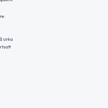
re.
å cirka
rtsatt