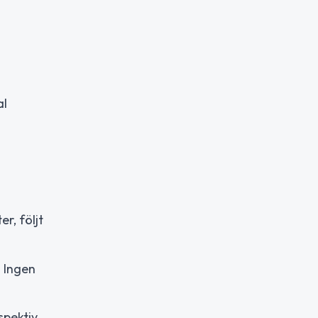
al
r, följt
 Ingen
spektiv