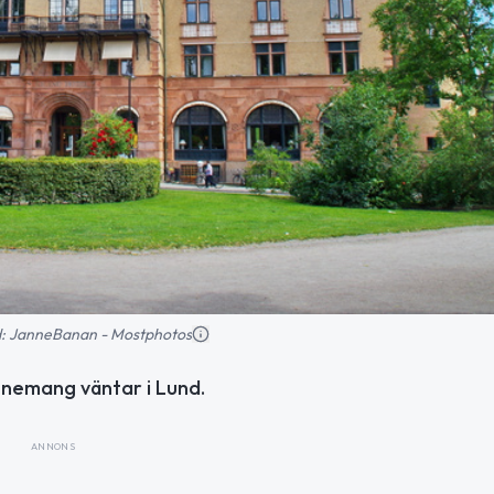
ild: JanneBanan - Mostphotos
enemang väntar i Lund.
ANNONS