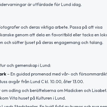
 vädervarningar är utfärdade för Lund idag.
otografer och deras viktiga arbete. Passa på att visa
 kanske genom att dela en favoritbild eller tacka en lok
en och sätter ljuset på deras engagemang och talang.
ultur och gemenskap i Lund:
ark
– En guidad promenad med vår- och försommardikte
ss avgår från Lund C kl. 10.00, åter 13.00.
 om odling och berättelserna om Madicken och Lisabet.
om Vita huset på Kulturen i Lund.
unds Stadsteater. En kväll fylld av humor och nya per