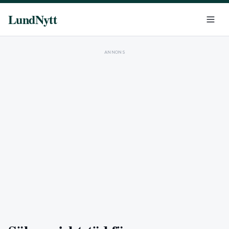
LundNytt
ANNONS