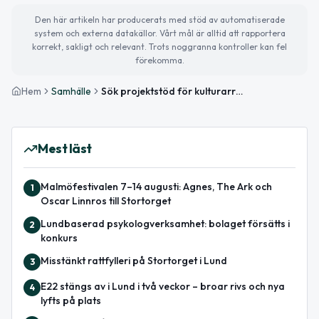
Den här artikeln har producerats med stöd av automatiserade
system och externa datakällor. Vårt mål är alltid att rapportera
korrekt, sakligt och relevant. Trots noggranna kontroller kan fel
förekomma.
Hem
Samhälle
Sök projektstöd för kulturarrangemang i Lund – ansökan öppnar 26 februari
Mest läst
Malmöfestivalen 7–14 augusti: Agnes, The Ark och
1
Oscar Linnros till Stortorget
Lundbaserad psykologverksamhet: bolaget försätts i
2
konkurs
Misstänkt rattfylleri på Stortorget i Lund
3
E22 stängs av i Lund i två veckor – broar rivs och nya
4
lyfts på plats