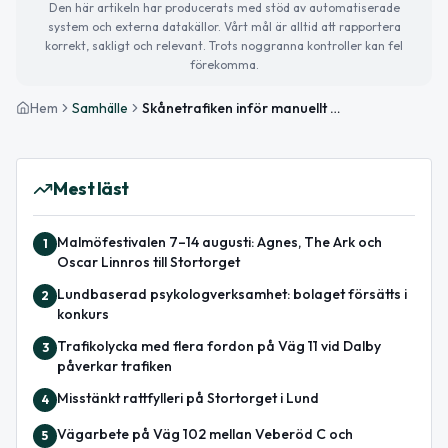
Den här artikeln har producerats med stöd av automatiserade
system och externa datakällor. Vårt mål är alltid att rapportera
korrekt, sakligt och relevant. Trots noggranna kontroller kan fel
förekomma.
Hem
Samhälle
Skånetrafiken inför manuellt triggade utrop – även i Lunds regiontrafik
Mest läst
Malmöfestivalen 7–14 augusti: Agnes, The Ark och
1
Oscar Linnros till Stortorget
Lundbaserad psykologverksamhet: bolaget försätts i
2
konkurs
Trafikolycka med flera fordon på Väg 11 vid Dalby
3
påverkar trafiken
Misstänkt rattfylleri på Stortorget i Lund
4
Vägarbete på Väg 102 mellan Veberöd C och
5