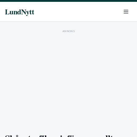
LundNytt
ANNONS