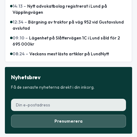
14:13
–
Nytt advokatbolag registrerat i Lund på
Väpplingvägen
12:34
–
Bärgning av traktor på väg 952 vid Gustavslund
avslutad
09:10
–
Lägenhet på Slåttervägen 1C i Lund såld för 2
695 000kr
08:24
–
Veckans mest lästa artiklar på LundNytt
Nyhetsbrev
Få de senaste nyheterna direkt i din inkorg.
Prenumerera