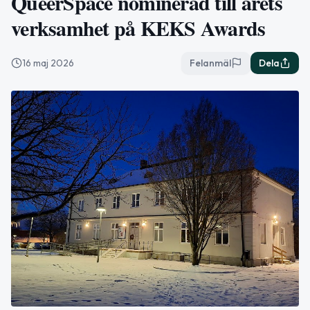
QueerSpace nominerad till årets
verksamhet på KEKS Awards
16 maj 2026
Felanmäl
Dela