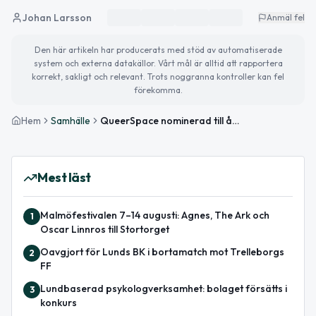
Johan Larsson
Anmäl fel
Den här artikeln har producerats med stöd av automatiserade
system och externa datakällor. Vårt mål är alltid att rapportera
korrekt, sakligt och relevant. Trots noggranna kontroller kan fel
förekomma.
Hem
Samhälle
QueerSpace nominerad till årets verksamhet på KEKS Awards
Mest läst
Malmöfestivalen 7–14 augusti: Agnes, The Ark och
1
Oscar Linnros till Stortorget
Oavgjort för Lunds BK i bortamatch mot Trelleborgs
2
FF
Lundbaserad psykologverksamhet: bolaget försätts i
3
konkurs