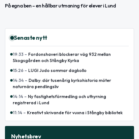
På egna ben – en hållbar utmaning för elever i Lund
Senaste nytt
19:33
–
Fordonshaveri blockerar väg 932 mellan
Skogsgården och Stångby Kyrka
15:26
–
LUGI Judo sommar dagkollo
14:34
–
Dalby: där tusenårig kyrkohistoria möter
naturnära pendlingsliv
14:14
–
Ny fastighetsförmedling och uthyrning
registrerad i Lund
11:14
–
Kreativt skrivande för vuxna i Stångby bibliotek
Nyhetsbrev