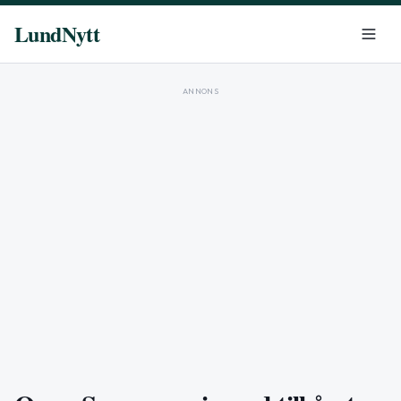
LundNytt
ANNONS