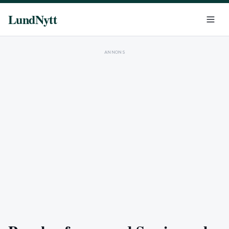
LundNytt
ANNONS