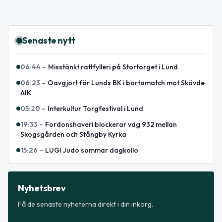
Senaste nytt
06:44
–
Misstänkt rattfylleri på Stortorget i Lund
06:23
–
Oavgjort för Lunds BK i bortamatch mot Skövde
AIK
05:20
–
Interkultur Torgfestival i Lund
19:33
–
Fordonshaveri blockerar väg 932 mellan
Skogsgården och Stångby Kyrka
15:26
–
LUGI Judo sommar dagkollo
Nyhetsbrev
Få de senaste nyheterna direkt i din inkorg.