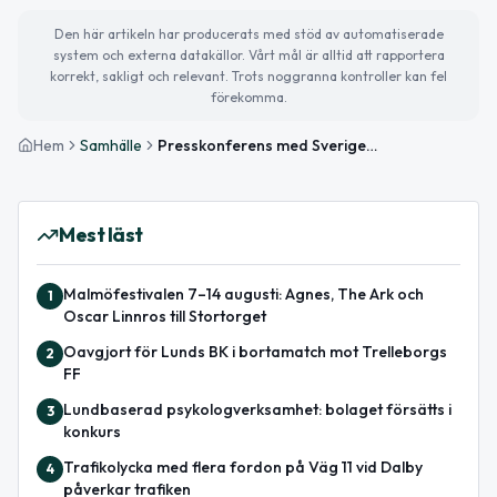
Den här artikeln har producerats med stöd av automatiserade
system och externa datakällor. Vårt mål är alltid att rapportera
korrekt, sakligt och relevant. Trots noggranna kontroller kan fel
förekomma.
Hem
Samhälle
Presskonferens med Sveriges och Danmarks försvarsministrar i Göteborg
Mest läst
Malmöfestivalen 7–14 augusti: Agnes, The Ark och
1
Oscar Linnros till Stortorget
Oavgjort för Lunds BK i bortamatch mot Trelleborgs
2
FF
Lundbaserad psykologverksamhet: bolaget försätts i
3
konkurs
Trafikolycka med flera fordon på Väg 11 vid Dalby
4
påverkar trafiken