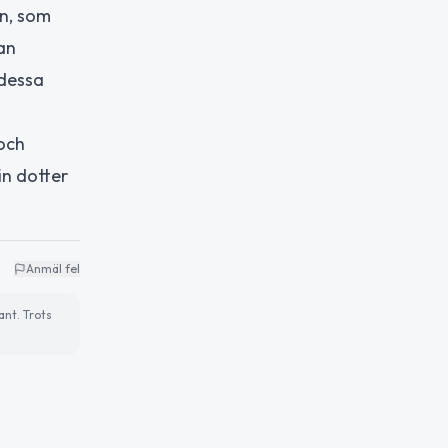
en, som
an
 dessa
 och
n dotter
Anmäl fel
ant. Trots