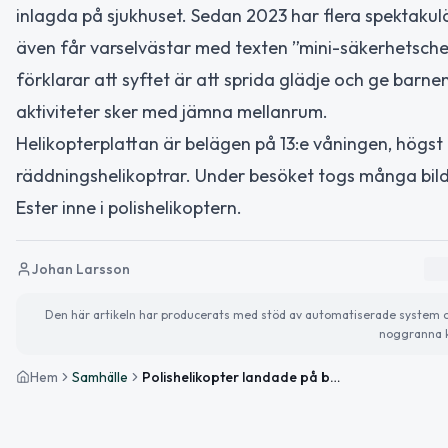
inlagda på sjukhuset. Sedan 2023 har flera spektaku
även får varselvästar med texten ”mini-säkerhetschef
förklarar att syftet är att sprida glädje och ge barn
aktiviteter sker med jämna mellanrum.
Helikopterplattan är belägen på 13:e våningen, högst
räddningshelikoptrar. Under besöket togs många bil
Ester inne i polishelikoptern.
Johan Larsson
Den här artikeln har producerats med stöd av automatiserade system och 
noggranna k
Hem
Samhälle
Polishelikopter landade på barnsjukhuset i Lund och skapade glädje bland unga patienter