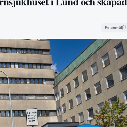
arnsjukhuset i Lund och skapad
Felanmäl