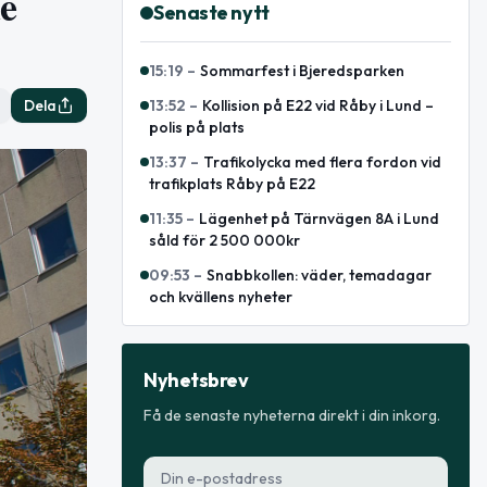
e
Senaste nytt
15:19
–
Sommarfest i Bjeredsparken
Dela
13:52
–
Kollision på E22 vid Råby i Lund –
polis på plats
13:37
–
Trafikolycka med flera fordon vid
trafikplats Råby på E22
11:35
–
Lägenhet på Tärnvägen 8A i Lund
såld för 2 500 000kr
09:53
–
Snabbkollen: väder, temadagar
och kvällens nyheter
Nyhetsbrev
Få de senaste nyheterna direkt i din inkorg.