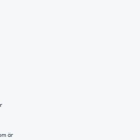
r
som är