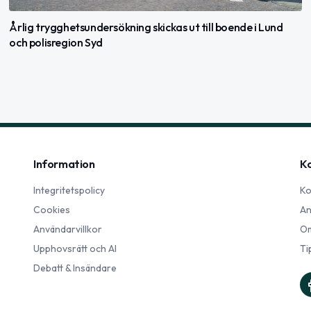
Årlig trygghetsundersökning skickas ut till boende i Lund
och polisregion Syd
Information
K
Integritetspolicy
Ko
Cookies
An
Användarvillkor
Om
Upphovsrätt och AI
Ti
Debatt & Insändare