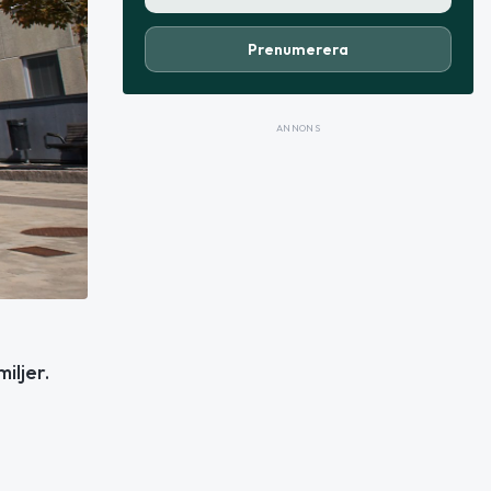
Prenumerera
ANNONS
iljer.