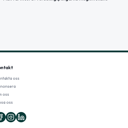
ontakt
ntakta oss
nonsera
 oss
psa oss