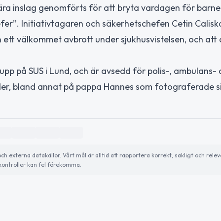
lära inslag genomförts för att bryta vardagen för barn
er”. Initiativtagaren och säkerhetschefen Cetin Calisk
en ett välkommet avbrott under sjukhusvistelsen, och att
 upp på SUS i Lund, och är avsedd för polis-, ambulans-
der, bland annat på pappa Hannes som fotograferade si
externa datakällor. Vårt mål är alltid att rapportera korrekt, sakligt och relev
ontroller kan fel förekomma.