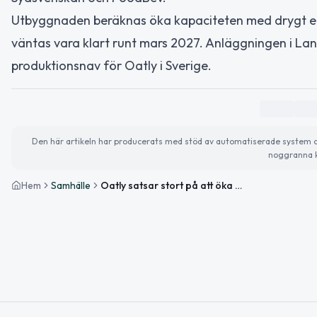
Utbyggnaden beräknas öka kapaciteten med drygt en t
väntas vara klart runt mars 2027. Anläggningen i La
produktionsnav för Oatly i Sverige.
Den här artikeln har producerats med stöd av automatiserade system och 
noggranna k
Hem
Samhälle
Oatly satsar stort på att öka produktionen i Landskrona