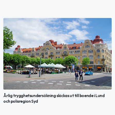
Årlig trygghetsundersökning skickas ut till boende i Lund
och polisregion Syd