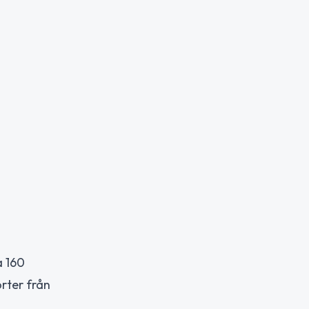
a 160
rter från