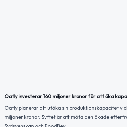
Oatly investerar 160 miljoner kronor för att öka kap
Oatly planerar att utöka sin produktionskapacitet vi
miljoner kronor. Syftet är att möta den ökade efterf
Sydsvenskan och FoodBev.