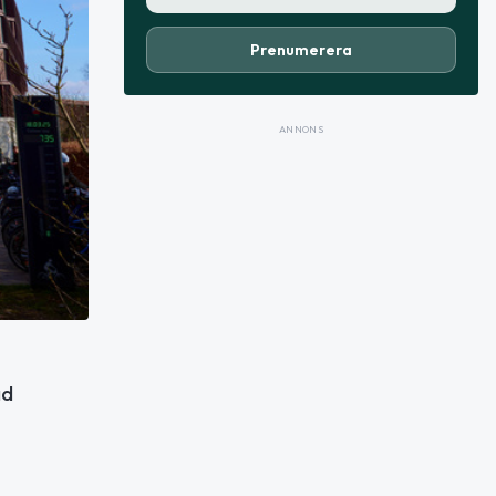
Prenumerera
ANNONS
ad