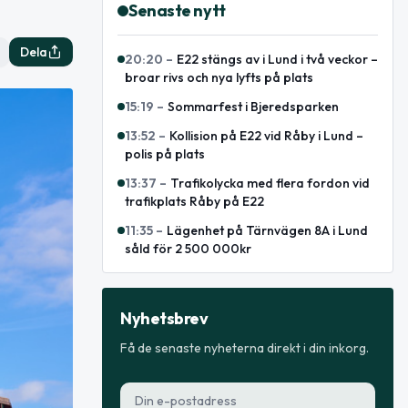
Senaste nytt
Dela
20:20
–
E22 stängs av i Lund i två veckor –
broar rivs och nya lyfts på plats
15:19
–
Sommarfest i Bjeredsparken
13:52
–
Kollision på E22 vid Råby i Lund –
polis på plats
13:37
–
Trafikolycka med flera fordon vid
trafikplats Råby på E22
11:35
–
Lägenhet på Tärnvägen 8A i Lund
såld för 2 500 000kr
Nyhetsbrev
Få de senaste nyheterna direkt i din inkorg.