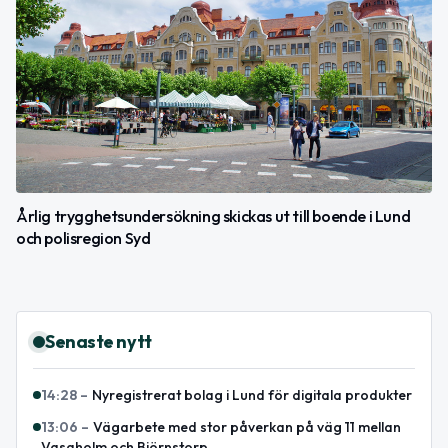
Årlig trygghetsundersökning skickas ut till boende i Lund
och polisregion Syd
Senaste nytt
14:28
–
Nyregistrerat bolag i Lund för digitala produkter
13:06
–
Vägarbete med stor påverkan på väg 11 mellan
Vasaholm och Björnstorp