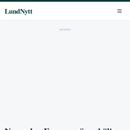
LundNytt
ANNONS