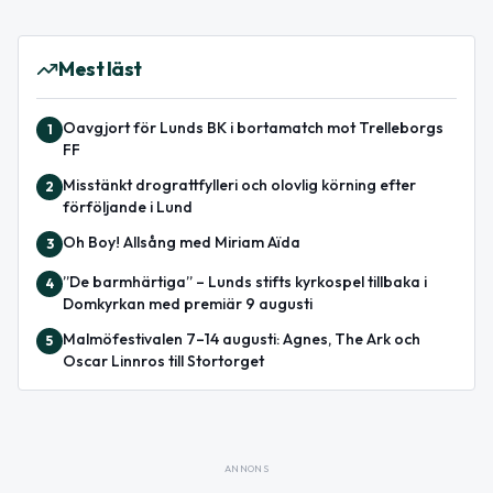
Mest läst
Oavgjort för Lunds BK i bortamatch mot Trelleborgs
1
FF
Misstänkt drograttfylleri och olovlig körning efter
2
förföljande i Lund
Oh Boy! Allsång med Miriam Aïda
3
”De barmhärtiga” – Lunds stifts kyrkospel tillbaka i
4
Domkyrkan med premiär 9 augusti
Malmöfestivalen 7–14 augusti: Agnes, The Ark och
5
Oscar Linnros till Stortorget
ANNONS