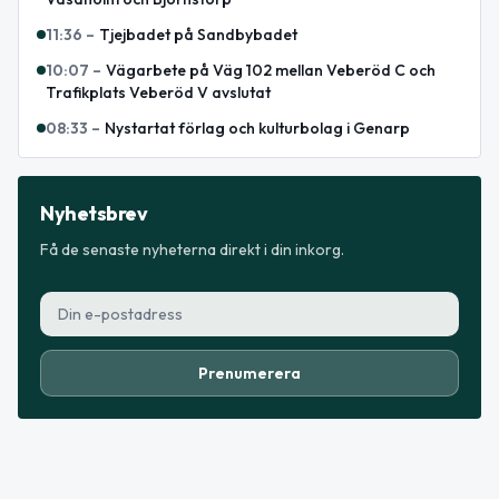
11:36
–
Tjejbadet på Sandbybadet
10:07
–
Vägarbete på Väg 102 mellan Veberöd C och
Trafikplats Veberöd V avslutat
08:33
–
Nystartat förlag och kulturbolag i Genarp
Nyhetsbrev
Få de senaste nyheterna direkt i din inkorg.
Prenumerera