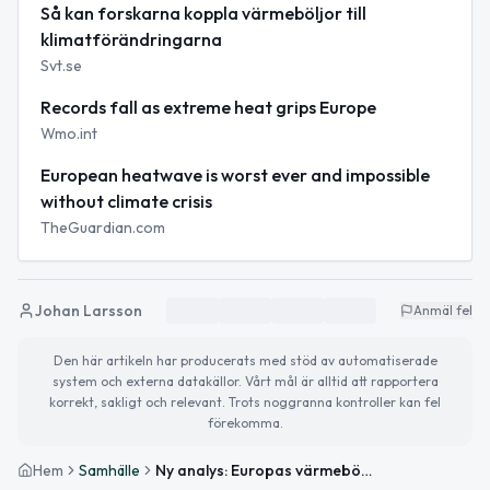
Så kan forskarna koppla värmeböljor till
klimatförändringarna
Svt.se
Records fall as extreme heat grips Europe
Wmo.int
European heatwave is worst ever and impossible
without climate crisis
TheGuardian.com
Johan Larsson
Anmäl fel
Den här artikeln har producerats med stöd av automatiserade
system och externa datakällor. Vårt mål är alltid att rapportera
korrekt, sakligt och relevant. Trots noggranna kontroller kan fel
förekomma.
Hem
Samhälle
Ny analys: Europas värmebölja 2026 nära omöjlig utan mänsklig uppvärmning