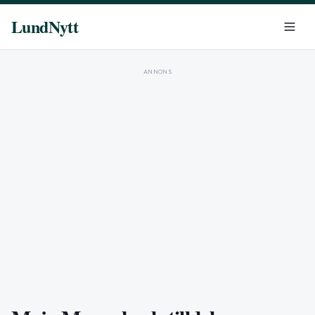
LundNytt
ANNONS