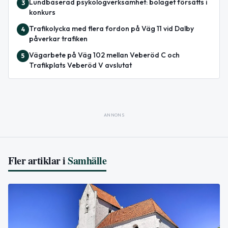
Lundbaserad psykologverksamhet: bolaget försätts i
3
konkurs
Trafikolycka med flera fordon på Väg 11 vid Dalby
4
påverkar trafiken
Vägarbete på Väg 102 mellan Veberöd C och
5
Trafikplats Veberöd V avslutat
ANNONS
Fler artiklar i
Samhälle