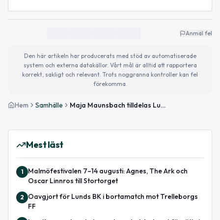
Anmäl fel
Den här artikeln har producerats med stöd av automatiserade
system och externa datakällor. Vårt mål är alltid att rapportera
korrekt, sakligt och relevant. Trots noggranna kontroller kan fel
förekomma.
Hem
Samhälle
Maja Maunsbach tilldelas Lundapokalen 2025 – årets idrottsstipendier utdelade
Mest läst
Malmöfestivalen 7–14 augusti: Agnes, The Ark och
1
Oscar Linnros till Stortorget
Oavgjort för Lunds BK i bortamatch mot Trelleborgs
2
FF