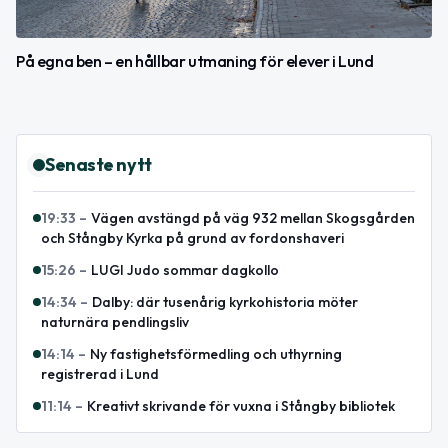
På egna ben – en hållbar utmaning för elever i Lund
Senaste nytt
19:33
–
Vägen avstängd på väg 932 mellan Skogsgården
och Stångby Kyrka på grund av fordonshaveri
15:26
–
LUGI Judo sommar dagkollo
14:34
–
Dalby: där tusenårig kyrkohistoria möter
naturnära pendlingsliv
14:14
–
Ny fastighetsförmedling och uthyrning
registrerad i Lund
11:14
–
Kreativt skrivande för vuxna i Stångby bibliotek