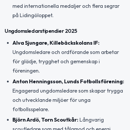
med internationella medaljer och flera segrar
på Lidingöloppet.
Ungdomsledarstipendier 2025
Alva Sjungare, Killebäckskolans IF:
Ungdomsledare och ordförande som arbetar
för glädje, trygghet och gemenskap i
föreningen.
Anton Henningsson, Lunds Fotbollsförening:
Engagerad ungdomsledare som skapar trygga
och utvecklande miljöer för unga
fotbollsspelare.
Björn Ardö, Torn Scoutkår:
Långvarig
scoutledare som med tålamod och energi