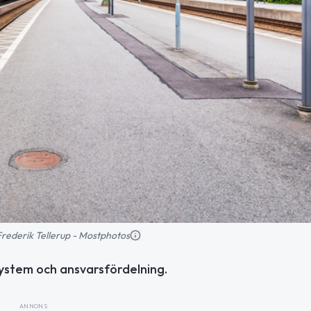
: Frederik Tellerup - Mostphotos
system och ansvarsfördelning.
ANNONS