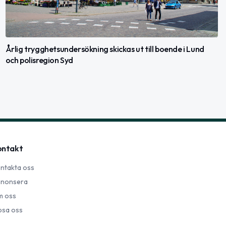
Årlig trygghetsundersökning skickas ut till boende i Lund
och polisregion Syd
ontakt
ntakta oss
nonsera
 oss
psa oss