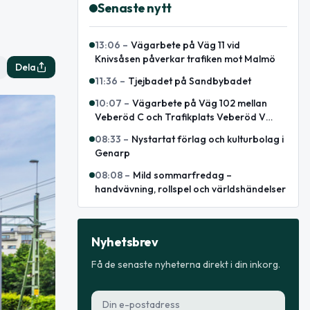
Senaste nytt
13:06
–
Vägarbete på Väg 11 vid
Knivsåsen påverkar trafiken mot Malmö
Dela
11:36
–
Tjejbadet på Sandbybadet
10:07
–
Vägarbete på Väg 102 mellan
Veberöd C och Trafikplats Veberöd V
avslutat
08:33
–
Nystartat förlag och kulturbolag i
Genarp
08:08
–
Mild sommarfredag –
handvävning, rollspel och världshändelser
Nyhetsbrev
Få de senaste nyheterna direkt i din inkorg.