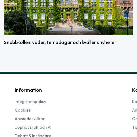
Snabbkollen: väder, temadagar och kvällens nyheter
Information
K
Integritetspolicy
Ko
Cookies
An
Användarvillkor
Om
Upphovsrätt och AI
Ti
Debatt & Insändare