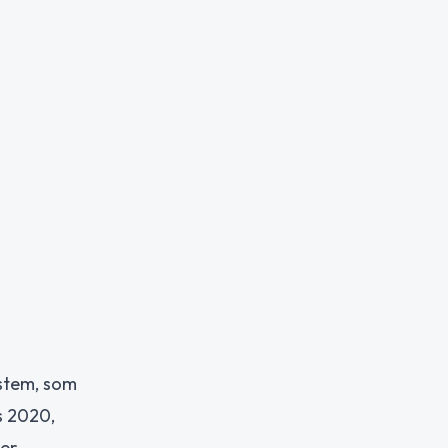
ystem, som
s 2020,
er.