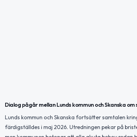
Dialog pågår mellan Lunds kommun och Skanska om 
Lunds kommun och Skanska fortsätter samtalen kring
färdigställdes i maj 2026. Utredningen pekar på bris
men kommunen betonar att alla akuta behov redan ha