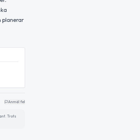
ska
n planerar
Anmäl fel
ant. Trots