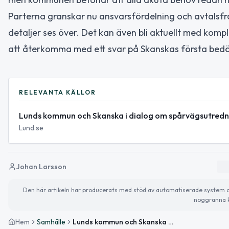
Parterna granskar nu ansvarsfördelning och avtalsfr
detaljer ses över. Det kan även bli aktuellt med ko
att återkomma med ett svar på Skanskas första bed
RELEVANTA KÄLLOR
Lunds kommun och Skanska i dialog om spårvägsutredn
Lund.se
Johan Larsson
Den här artikeln har producerats med stöd av automatiserade system och 
noggranna k
Hem
Samhälle
Lunds kommun och Skanska fortsätter dialog om spårvägsutredning