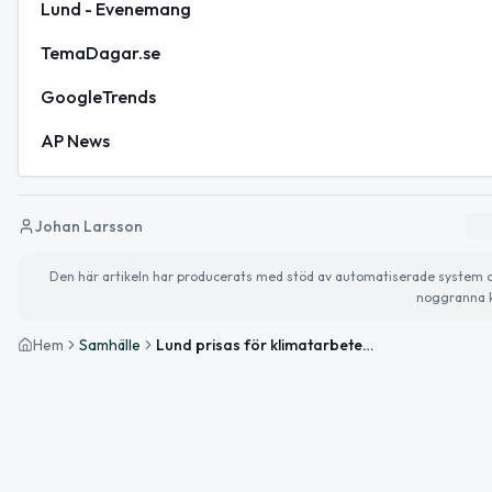
Lund - Evenemang
TemaDagar.se
GoogleTrends
AP News
Johan Larsson
Den här artikeln har producerats med stöd av automatiserade system och 
noggranna k
Hem
Samhälle
Lund prisas för klimatarbete – och dagens evenemangstips