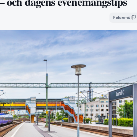
 – och dagens evenemangstips
Felanmäl