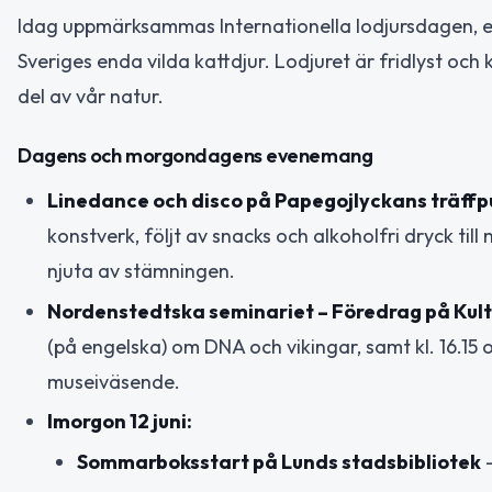
Idag uppmärksammas Internationella lodjursdagen, en
Sveriges enda vilda kattdjur. Lodjuret är fridlyst och
del av vår natur.
Dagens och morgondagens evenemang
Linedance och disco på Papegojlyckans träffp
konstverk, följt av snacks och alkoholfri dryck til
njuta av stämningen.
Nordenstedtska seminariet – Föredrag på Kul
(på engelska) om DNA och vikingar, samt kl. 16.15 
museiväsende.
Imorgon 12 juni:
Sommarboksstart på Lunds stadsbibliotek
–