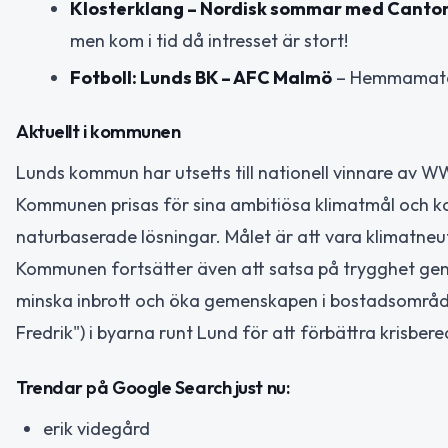
Klosterklang – Nordisk sommar med Canto
men kom i tid då intresset är stort!
Fotboll: Lunds BK – AFC Malmö
– Hemmamatch 
Aktuellt i kommunen
Lunds kommun har utsetts till nationell vinnare av 
Kommunen prisas för sina ambitiösa klimatmål och ko
naturbaserade lösningar. Målet är att vara klimatneutr
Kommunen fortsätter även att satsa på trygghet gen
minska inbrott och öka gemenskapen i bostadsområd
Fredrik") i byarna runt Lund för att förbättra krisber
Trendar på Google Search just nu:
erik videgård