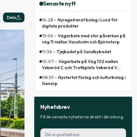
Senaste nytt
Dela
14:28
–
Nyregistrerat bolag i Lund för
digitala produkter
13:06
–
Vägarbete med stor påverkan på
väg 11 mellan Vasaholm och Björnstorp
11:36
–
Tjejbadet på Sandbybadet
10:07
–
Vägarbete på Väg 102 mellan
Veberöd C och Trafikplats Veberöd V
avslutat
08:33
–
Nystartat förlag och kulturbolag i
Genarp
Nyhetsbrev
Få de senaste nyheterna direkt i din inkorg.