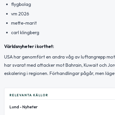
flygbolag
vm 2026
mette-marit
carl klingberg
Världsnyheter i korthet:
USA har genomfört en andra våg av luftangrepp mot I
har svarat med attacker mot Bahrain, Kuwait och Jordan
eskalering i regionen. Förhandlingar pågår, men läget
RELEVANTA KÄLLOR
Lund - Nyheter