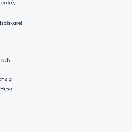
 entré,
lsälskare!
e och
t sig
"Hesa