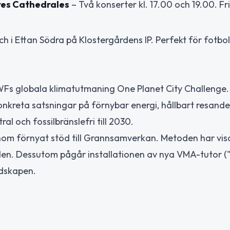
res Cathedrales
– Två konserter kl. 17.00 och 19.00. Fri
i Ettan Södra på Klostergårdens IP. Perfekt för fotbol
WWFs globala klimatutmaning One Planet City Challenge.
nkreta satsningar på förnybar energi, hållbart resand
al och fossilbränslefri till 2030.
om förnyat stöd till Grannsamverkan. Metoden har visa
en. Dessutom pågår installationen av nya VMA-tutor (
edskapen.