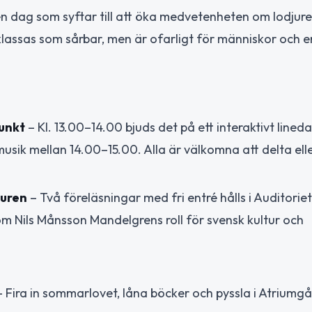
 dag som syftar till att öka medvetenheten om lodjure
 klassas som sårbar, men är ofarligt för människor och en
unkt
– Kl. 13.00–14.00 bjuds det på ett interaktivt lined
l musik mellan 14.00–15.00. Alla är välkomna att delta ell
turen
– Två föreläsningar med fri entré hålls i Auditoriet: 
om Nils Månsson Mandelgrens roll för svensk kultur och
 Fira in sommarlovet, låna böcker och pyssla i Atriumg