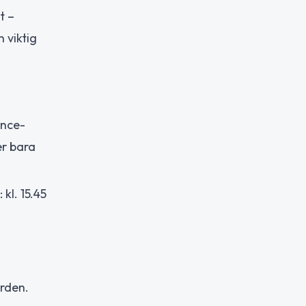
t –
 viktig
ance-
er bara
kl. 15.45
ården.