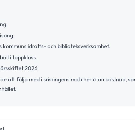
ing.
säsong.
s kommuns idrotts- och biblioteksverksamhet.
oll i toppklass.
 årsskiftet 2026.
erade att följa med i säsongens matcher utan kostnad, sa
mhället.
et