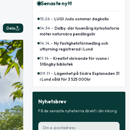
Senaste nytt
15:26
–
LUGI Judo sommar dagkollo
Dela
14:34
–
Dalby: där tusenårig kyrkohistoria
möter naturnära pendlingsliv
14:14
–
Ny fastighetsförmedling och
uthyrning registrerad i Lund
11:14
–
Kreativt skrivande för vuxna i
Stångby bibliotek
09:11
–
Lägenhet på Södra Esplanaden 31
i Lund såld för 3 525 000kr
Nyhetsbrev
Få de senaste nyheterna direkt i din inkorg.