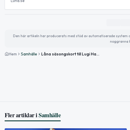
Lund.se
Den här artikeln har producerats med stöd av automatiserade system och 
noggranna k
Hem
Samhälle
Låna säsongskort till Lugi Handbolls hemmamatcher på biblioteket i Lund
Fler artiklar i
Samhälle