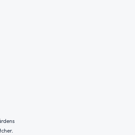
årdens
tcher.