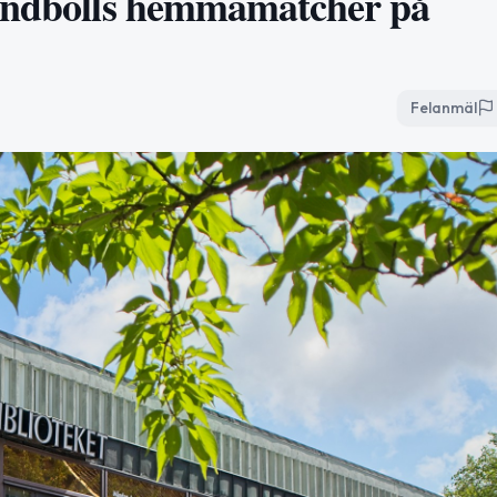
Handbolls hemmamatcher på
Felanmäl