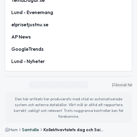
Lund - Evenemang
elprisetjustnu.se
AP News
GoogleTrends
Lund - Nyheter
Anmäl fel
Den här artikeln har producerats med stöd av automatiserade
system och externa datakällor. Vårt mål är alltid att rapportera
korrekt, sakligt och relevant. Trots noggranna kontroller kan fel
förekomma.
Hem
Samhälle
Kollektivavtalets dag och Saint Patrick’s Day – Aktuellt i Lund