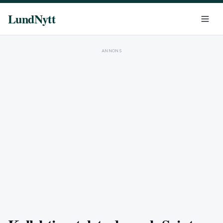
LundNytt
ANNONS