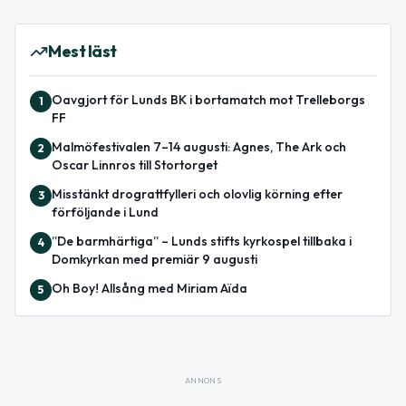
Mest läst
Oavgjort för Lunds BK i bortamatch mot Trelleborgs
1
FF
Malmöfestivalen 7–14 augusti: Agnes, The Ark och
2
Oscar Linnros till Stortorget
Misstänkt drograttfylleri och olovlig körning efter
3
förföljande i Lund
”De barmhärtiga” – Lunds stifts kyrkospel tillbaka i
4
Domkyrkan med premiär 9 augusti
Oh Boy! Allsång med Miriam Aïda
5
ANNONS