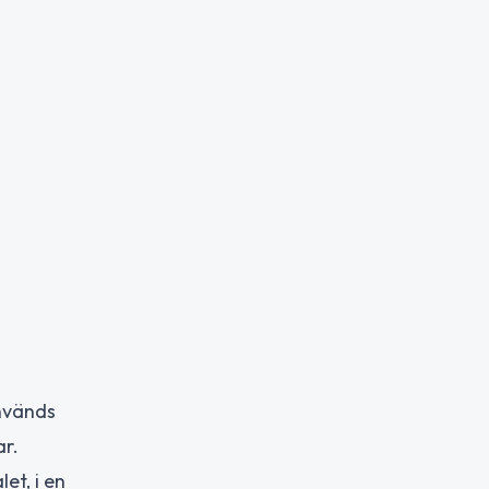
används
ar.
et, i en