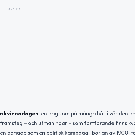
ANNONS
la kvinnodagen
, en dag som på många håll i världen 
de framsteg – och utmaningar – som fortfarande finns kv
Den började som en politisk kampdag i början av 1900-tal