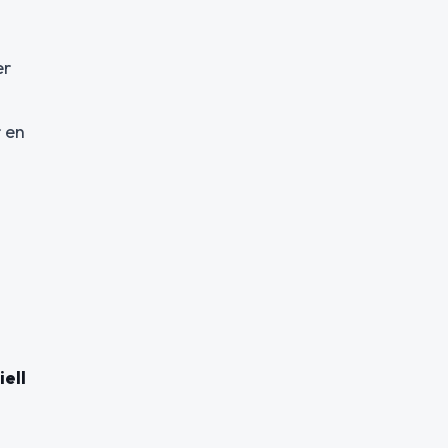
er
r en
iell