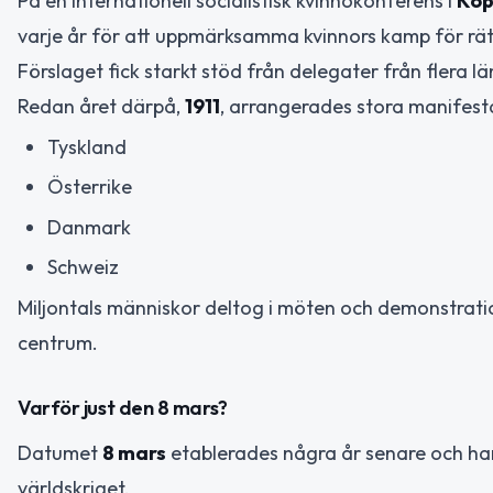
På en internationell socialistisk kvinnokonferens i
Köp
varje år för att uppmärksamma kvinnors kamp för rät
Förslaget fick starkt stöd från delegater från flera l
Redan året därpå,
1911
, arrangerades stora manifesta
Tyskland
Österrike
Danmark
Schweiz
Miljontals människor deltog i möten och demonstration
centrum.
Varför just den 8 mars?
Datumet
8 mars
etablerades några år senare och har k
världskriget.