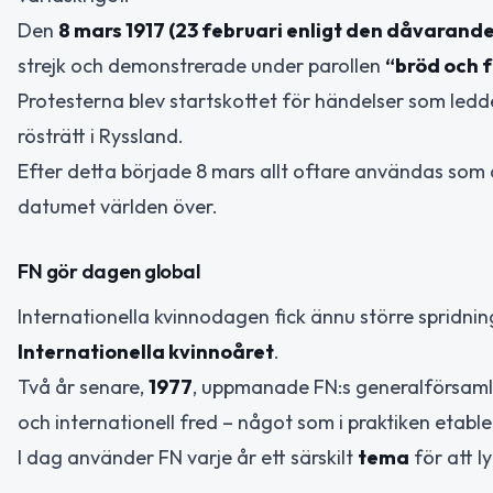
Den
8 mars 1917 (23 februari enligt den dåvarand
strejk och demonstrerade under parollen
“bröd och 
Protesterna blev startskottet för händelser som ledde
rösträtt i Ryssland.
Efter detta började 8 mars allt oftare användas som
datumet världen över.
FN gör dagen global
Internationella kvinnodagen fick ännu större spridni
Internationella kvinnoåret
.
Två år senare,
1977
, uppmanade FN:s generalförsamli
och internationell fred – något som i praktiken etab
I dag använder FN varje år ett särskilt
tema
för att l