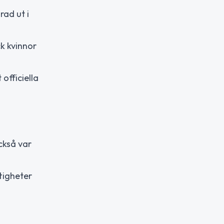
rad ut i
ck kvinnor
officiella
ckså var
tigheter