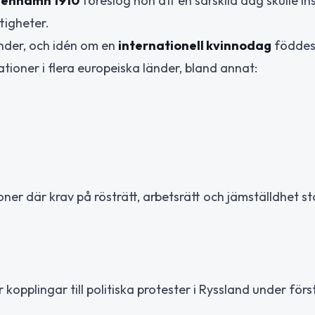
enhamn 1910
föreslog hon att en särskild dag skulle ins
tigheter.
änder, och idén om en
internationell kvinnodag
föddes
tioner i flera europeiska länder, bland annat:
er där krav på rösträtt, arbetsrätt och jämställdhet st
opplingar till politiska protester i Ryssland under förs