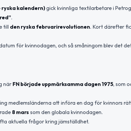
e ryska kalendern)
gick kvinnliga textilarbetare i Petrog
fred”
.
 till
den ryska februarirevolutionen
. Kort därefter fi
 datum för kvinnodagen, och så småningom blev det det 
ng när
FN började uppmärksamma dagen 1975
, som o
ng medlemsländerna att införa en dag för kvinnors rät
lerade
8 mars
som den globala kvinnodagen.
yfta aktuella frågor kring jämställdhet.