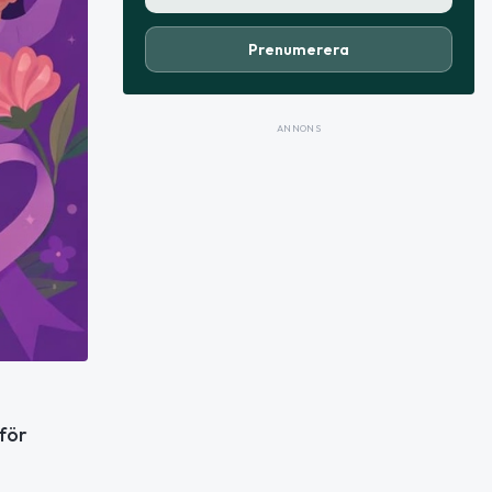
Prenumerera
ANNONS
för