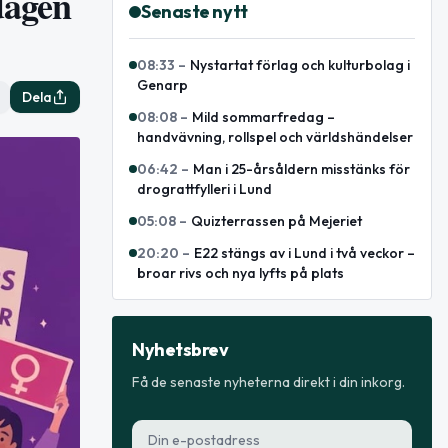
dagen
Senaste nytt
08:33
–
Nystartat förlag och kulturbolag i
Genarp
Dela
08:08
–
Mild sommarfredag –
handvävning, rollspel och världshändelser
06:42
–
Man i 25-årsåldern misstänks för
drograttfylleri i Lund
05:08
–
Quizterrassen på Mejeriet
20:20
–
E22 stängs av i Lund i två veckor –
broar rivs och nya lyfts på plats
Nyhetsbrev
Få de senaste nyheterna direkt i din inkorg.