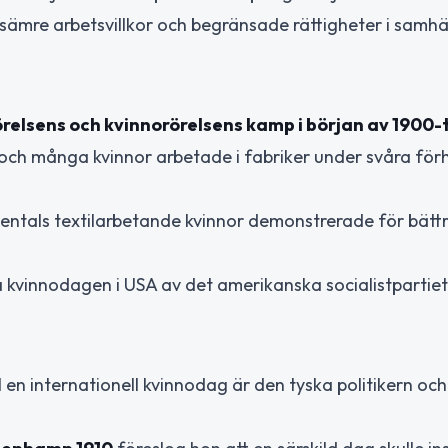
sämre arbetsvillkor och begränsade rättigheter i samhäl
relsens och kvinnorörelsens kamp i början av 1900-
 och många kvinnor arbetade i fabriker under svåra för
sentals textilarbetande kvinnor demonstrerade för bätt
a kvinnodagen i USA av det amerikanska socialistpartiet
l en internationell kvinnodag är den tyska politikern och