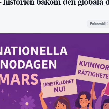
– historien bakom den globala 
Felanmäl