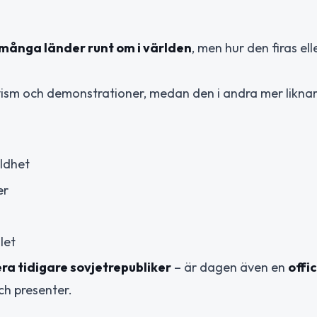
många länder runt om i världen
, men hur den firas ell
ktivism och demonstrationer, medan den i andra mer likna
ldhet
er
let
era tidigare sovjetrepubliker
– är dagen även en
offic
h presenter.