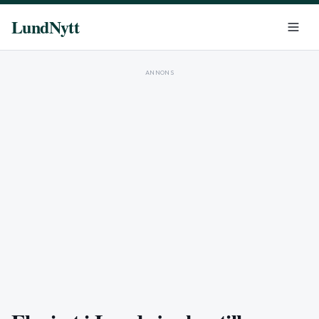
LundNytt
ANNONS