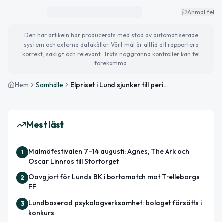
Anmäl fel
Den här artikeln har producerats med stöd av automatiserade
system och externa datakällor. Vårt mål är alltid att rapportera
korrekt, sakligt och relevant. Trots noggranna kontroller kan fel
förekomma.
Hem
Samhälle
Elpriset i Lund sjunker till periodens lägsta
Mest läst
Malmöfestivalen 7–14 augusti: Agnes, The Ark och
1
Oscar Linnros till Stortorget
Oavgjort för Lunds BK i bortamatch mot Trelleborgs
2
FF
Lundbaserad psykologverksamhet: bolaget försätts i
3
konkurs