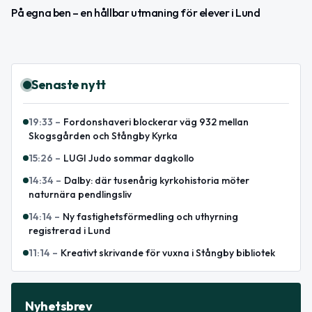
På egna ben – en hållbar utmaning för elever i Lund
Senaste nytt
19:33
–
Fordonshaveri blockerar väg 932 mellan
Skogsgården och Stångby Kyrka
15:26
–
LUGI Judo sommar dagkollo
14:34
–
Dalby: där tusenårig kyrkohistoria möter
naturnära pendlingsliv
14:14
–
Ny fastighetsförmedling och uthyrning
registrerad i Lund
11:14
–
Kreativt skrivande för vuxna i Stångby bibliotek
Nyhetsbrev