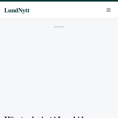
LundNytt
ANNONS