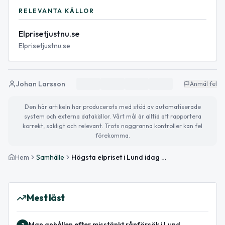
RELEVANTA KÄLLOR
Elprisetjustnu.se
Elprisetjustnu.se
Johan Larsson
Anmäl fel
Den här artikeln har producerats med stöd av automatiserade
system och externa datakällor. Vårt mål är alltid att rapportera
korrekt, sakligt och relevant. Trots noggranna kontroller kan fel
förekomma.
Hem
Samhälle
Högsta elpriset i Lund idag — periodens topp nådd
Mest läst
Man anhållen efter misstänkt rånförsök i Lund