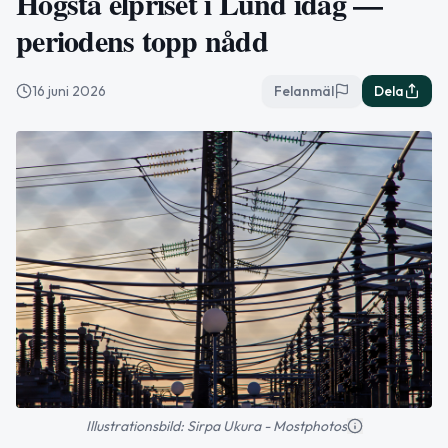
Högsta elpriset i Lund idag —
periodens topp nådd
16 juni 2026
Felanmäl
Dela
Illustrationsbild: Sirpa Ukura - Mostphotos