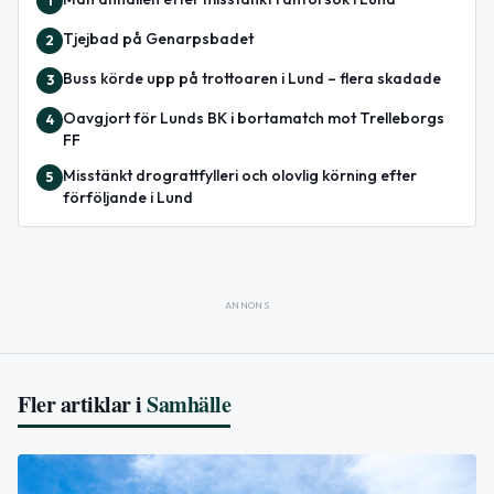
1
Tjejbad på Genarpsbadet
2
Buss körde upp på trottoaren i Lund – flera skadade
3
Oavgjort för Lunds BK i bortamatch mot Trelleborgs
4
FF
Misstänkt drograttfylleri och olovlig körning efter
5
förföljande i Lund
ANNONS
Fler artiklar i
Samhälle