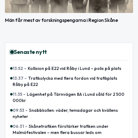
Män får mest av forskningspengarna i Region Skåne
Senaste nytt
13:52
–
Kollision på E22 vid Råby i Lund – polis på plats
13:37
–
Trafikolycka med flera fordon vid trafikplats
Råby på E22
11:35
–
Lägenhet på Tärnvägen 8A i Lund såld för 2 500
000kr
09:53
–
Snabbkollen: väder, temadagar och kvällens
nyheter
06:31
–
Skånetrafiken förstärker trafiken under
Malmöfestivalen – men flera bussar leds om