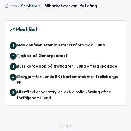
Hem
Samhälle
Hållbarhetsveckan i full gång – dagens evenemang och tips
Mest läst
Man anhållen efter misstänkt rånförsök i Lund
1
Tjejbad på Genarpsbadet
2
Buss körde upp på trottoaren i Lund – flera skadade
3
Oavgjort för Lunds BK i bortamatch mot Trelleborgs
4
FF
Misstänkt drograttfylleri och olovlig körning efter
5
förföljande i Lund
ANNONS