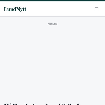
LundNytt
ANNONS