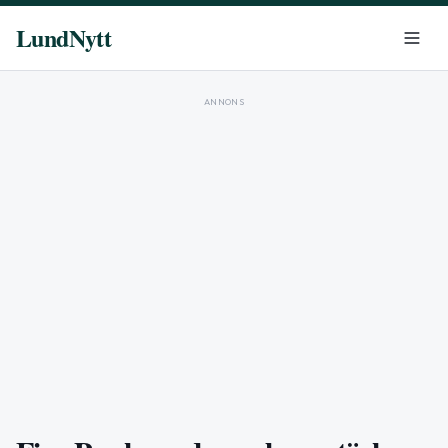
LundNytt
ANNONS