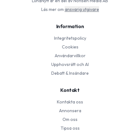
LundNytt
är en del av Notisen Media AB
Läs mer om
ansvarig utgivare
Information
Integritetspolicy
Cookies
Användarvillkor
Upphovsrätt och AI
Debatt & Insändare
Kontakt
Kontakta oss
Annonsera
Om oss
Tipsa oss