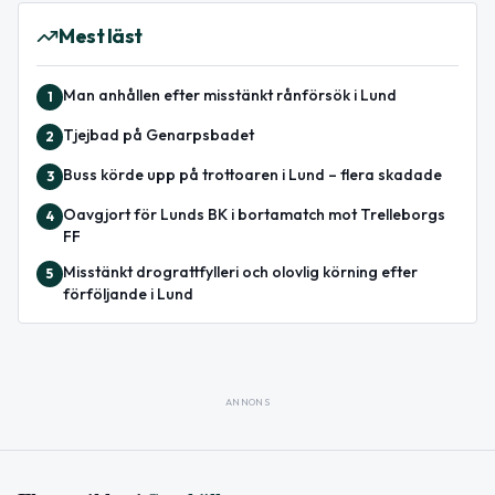
Mest läst
Man anhållen efter misstänkt rånförsök i Lund
1
Tjejbad på Genarpsbadet
2
Buss körde upp på trottoaren i Lund – flera skadade
3
Oavgjort för Lunds BK i bortamatch mot Trelleborgs
4
FF
Misstänkt drograttfylleri och olovlig körning efter
5
förföljande i Lund
ANNONS