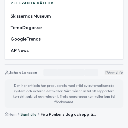
RELEVANTA KÄLLOR
Skissernas Museum
TemaDagar.se
GoogleTrends
AP News
Johan Larsson
Anmäl fel
Den här artikeln har producerats med stöd av automatiserade
system och externa datakällor. Vårt mål är alltid att rapportera
korrekt, sakligt och relevant. Trots noggranna kontroller kan fel
förekomma.
Hem
Samhälle
Fira Punkens dag och upptäck queera berättelser på Skissernas Museum