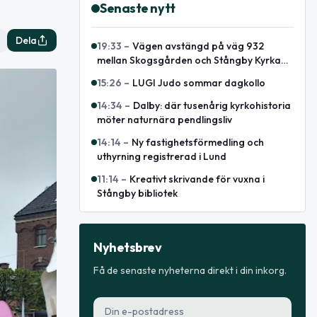
Senaste nytt
Dela
19:33
–
Vägen avstängd på väg 932
mellan Skogsgården och Stångby Kyrka
på grund av fordonshaveri
15:26
–
LUGI Judo sommar dagkollo
14:34
–
Dalby: där tusenårig kyrkohistoria
möter naturnära pendlingsliv
14:14
–
Ny fastighetsförmedling och
uthyrning registrerad i Lund
11:14
–
Kreativt skrivande för vuxna i
Stångby bibliotek
Nyhetsbrev
Få de senaste nyheterna direkt i din inkorg.