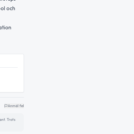
ol och
ation
Anmäl fel
ant. Trots