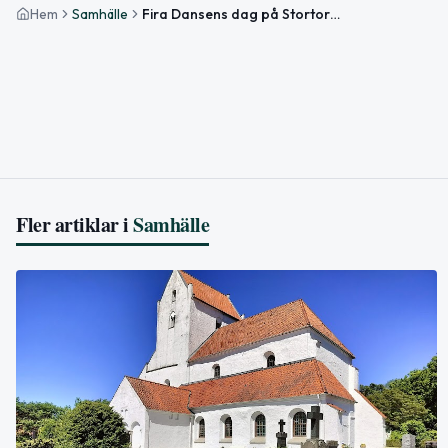
Hem
Samhälle
Fira Dansens dag på Stortorget i Lund den 2 maj
Fler artiklar i
Samhälle