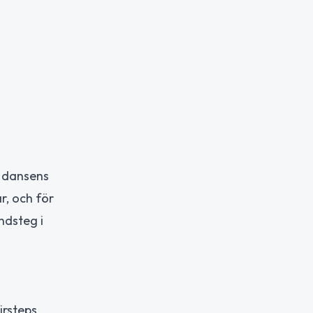
l dansens
r, och för
ndsteg i
irsteps