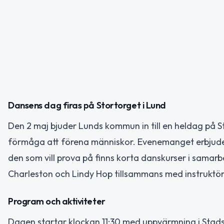
Dansens dag firas på Stortorget i Lund
Den 2 maj bjuder Lunds kommun in till en heldag på Sto
förmåga att förena människor. Evenemanget erbjuder u
den som vill prova på finns korta danskurser i samar
Charleston och Lindy Hop tillsammans med instruktö
Program och aktiviteter
Dagen startar klockan 11:30 med uppvärmning i Stads