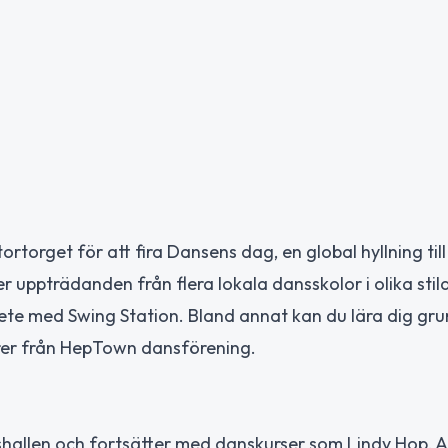
rtorget för att fira Dansens dag, en global hyllning til
ppträdanden från flera lokala dansskolor i olika stila
bete med Swing Station. Bland annat kan du lära dig gru
rer från HepTown dansförening.
hallen och fortsätter med danskurser som Lindy Hop, A