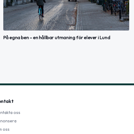
På egna ben – en hållbar utmaning för elever i Lund
ontakt
ntakta oss
nonsera
 oss