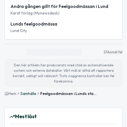
Andra gången gillt för Feelgoodmässan i Lund
Karat förlag (Mynewsdesk)
Lunds feelgoodmässa
Lund City
Anmäl fel
Den här artikeln har producerats med stöd av automatiserade
system och externa datakällor. Vårt mål är alltid att rapportera
korrekt, sakligt och relevant. Trots noggranna kontroller kan fel
förekomma.
Hem
Samhälle
Feelgoodmässan i Lunds stadsbibliotek lockar med kärlek och läsglädje
Mest läst