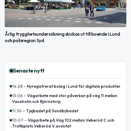
Årlig trygghetsundersökning skickas ut till boende i Lund
och polisregion Syd
Senaste nytt
14:28
–
Nyregistrerat bolag i Lund för digitala produkter
13:06
–
Vägarbete med stor påverkan på väg 11 mellan
Vasaholm och Björnstorp
11:36
–
Tjejbadet på Sandbybadet
10:07
–
Vägarbete på Väg 102 mellan Veberöd C och
Trafikplats Veberöd V avslutat