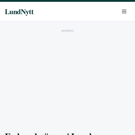
LundNytt
ANNONS