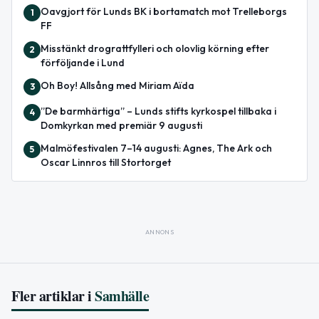
Oavgjort för Lunds BK i bortamatch mot Trelleborgs
1
FF
Misstänkt drograttfylleri och olovlig körning efter
2
förföljande i Lund
Oh Boy! Allsång med Miriam Aïda
3
”De barmhärtiga” – Lunds stifts kyrkospel tillbaka i
4
Domkyrkan med premiär 9 augusti
Malmöfestivalen 7–14 augusti: Agnes, The Ark och
5
Oscar Linnros till Stortorget
ANNONS
Fler artiklar i
Samhälle