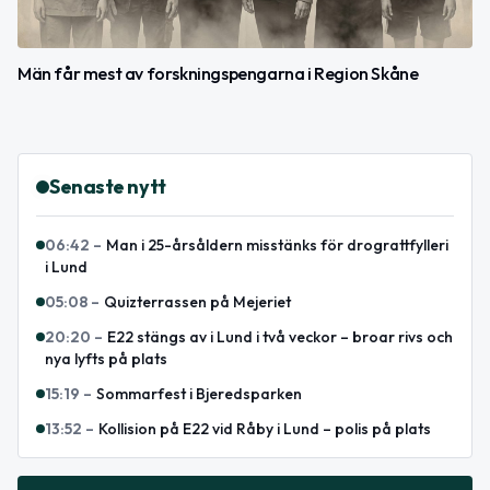
Män får mest av forskningspengarna i Region Skåne
Senaste nytt
06:42
–
Man i 25-årsåldern misstänks för drograttfylleri
i Lund
05:08
–
Quizterrassen på Mejeriet
20:20
–
E22 stängs av i Lund i två veckor – broar rivs och
nya lyfts på plats
15:19
–
Sommarfest i Bjeredsparken
13:52
–
Kollision på E22 vid Råby i Lund – polis på plats