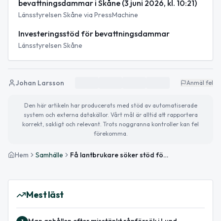
bevattningsdammar i Skåne (3 juni 2026, kl. 10:21)
Länsstyrelsen Skåne via PressMachine
Investeringsstöd för bevattningsdammar
Länsstyrelsen Skåne
Johan Larsson
Anmäl fel
Den här artikeln har producerats med stöd av automatiserade
system och externa datakällor. Vårt mål är alltid att rapportera
korrekt, sakligt och relevant. Trots noggranna kontroller kan fel
förekomma.
Hem
Samhälle
Få lantbrukare söker stöd för bevattningsdammar – 45 miljoner kronor riskerar bli outnyttjade i Skåne
Mest läst