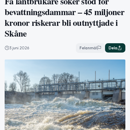
Få lantbrukare söker stöd för
bevattningsdammar – 45 miljoner
kronor riskerar bli outnyttjade i
Skåne
3 juni 2026
Felanmäl
Dela