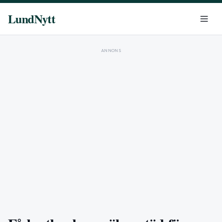
LundNytt
ANNONS