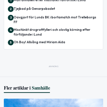
Man anhållen efter misstänkt rånförsök i Lund
1
Tjejbad på Genarpsbadet
2
Oavgjort för Lunds BK i bortamatch mot Trelleborgs
3
FF
Misstänkt drograttfylleri och olovlig körning efter
4
förföljande i Lund
Oh Boy! Allsång med Miriam Aïda
5
ANNONS
Fler artiklar i
Samhälle