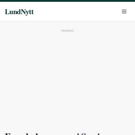
LundNytt
ANNONS