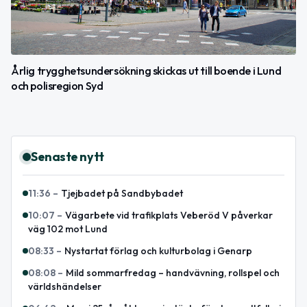
Årlig trygghetsundersökning skickas ut till boende i Lund
och polisregion Syd
Senaste nytt
11:36
–
Tjejbadet på Sandbybadet
10:07
–
Vägarbete vid trafikplats Veberöd V påverkar
väg 102 mot Lund
08:33
–
Nystartat förlag och kulturbolag i Genarp
08:08
–
Mild sommarfredag – handvävning, rollspel och
världshändelser