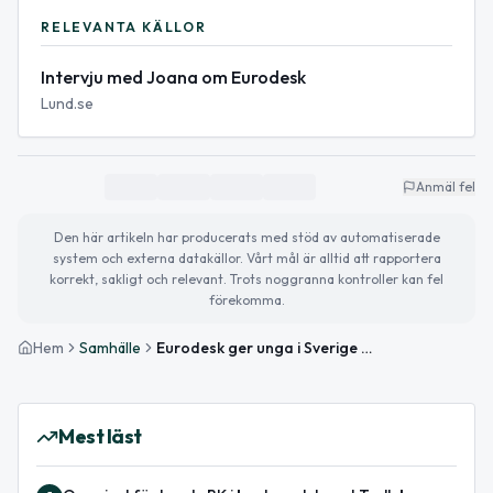
RELEVANTA KÄLLOR
Intervju med Joana om Eurodesk
Lund.se
Anmäl fel
Den här artikeln har producerats med stöd av automatiserade
system och externa datakällor. Vårt mål är alltid att rapportera
korrekt, sakligt och relevant. Trots noggranna kontroller kan fel
förekomma.
Hem
Samhälle
Eurodesk ger unga i Sverige möjligheter i Europa
Mest läst