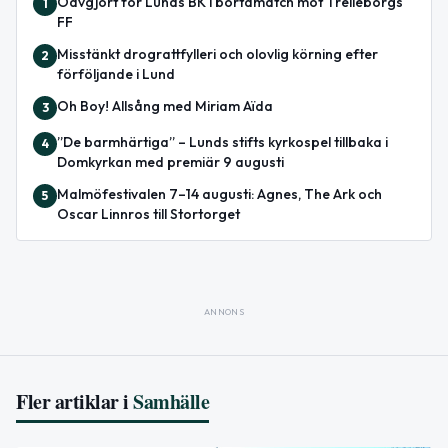
Oavgjort för Lunds BK i bortamatch mot Trelleborgs
1
FF
Misstänkt drograttfylleri och olovlig körning efter
2
förföljande i Lund
Oh Boy! Allsång med Miriam Aïda
3
”De barmhärtiga” – Lunds stifts kyrkospel tillbaka i
4
Domkyrkan med premiär 9 augusti
Malmöfestivalen 7–14 augusti: Agnes, The Ark och
5
Oscar Linnros till Stortorget
ANNONS
Fler artiklar i
Samhälle