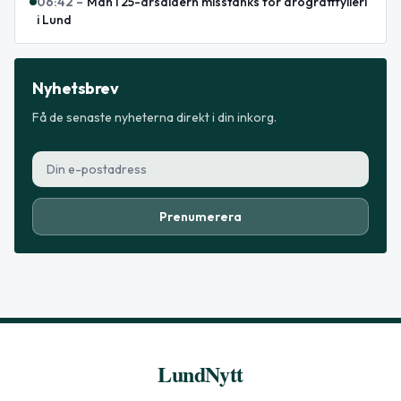
06:42
–
Man i 25-årsåldern misstänks för drograttfylleri
i Lund
Nyhetsbrev
Få de senaste nyheterna direkt i din inkorg.
Prenumerera
LundNytt