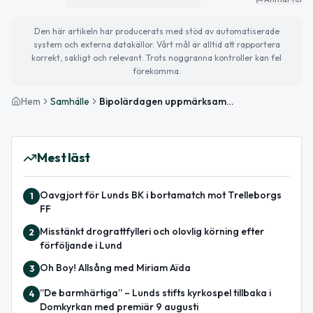
Den här artikeln har producerats med stöd av automatiserade
system och externa datakällor. Vårt mål är alltid att rapportera
korrekt, sakligt och relevant. Trots noggranna kontroller kan fel
förekomma.
Hem
Samhälle
Bipolärdagen uppmärksammas – och så blir vädret idag
Mest läst
Oavgjort för Lunds BK i bortamatch mot Trelleborgs
1
FF
Misstänkt drograttfylleri och olovlig körning efter
2
förföljande i Lund
Oh Boy! Allsång med Miriam Aïda
3
”De barmhärtiga” – Lunds stifts kyrkospel tillbaka i
4
Domkyrkan med premiär 9 augusti