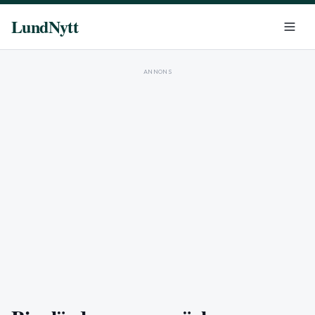
LundNytt
ANNONS