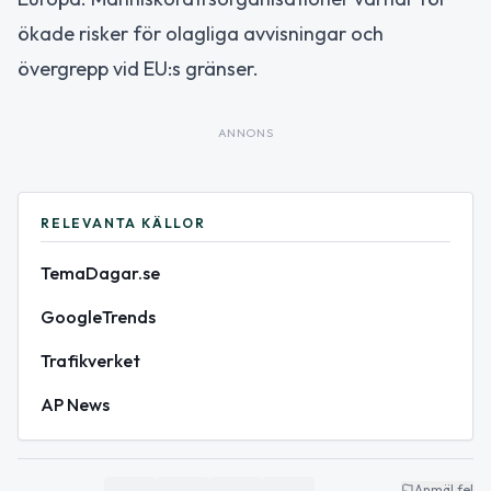
ökade risker för olagliga avvisningar och
övergrepp vid EU:s gränser.
ANNONS
RELEVANTA KÄLLOR
TemaDagar.se
GoogleTrends
Trafikverket
AP News
Anmäl fel