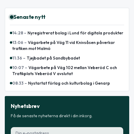
Senaste nytt
14:28
–
Nyregistrerat bolag i Lund för digitala produkter
13:06
–
Vägarbete på Väg 11 vid Knivsåsen påverkar
trafiken mot Malmö
11:36
–
Tjejbadet på Sandbybadet
10:07
–
Vägarbete på Väg 102 mellan Veberöd C och
Trafikplats Veberöd V avslutat
08:33
–
Nystartat förlag och kulturbolag i Genarp
Nyhetsbrev
Få de senaste nyheterna direkt i din inkorg.