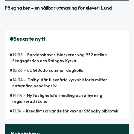
På egna ben – en hållbar utmaning för elever i Lund
Senaste nytt
19:33
–
Fordonshaveri blockerar väg 932 mellan
Skogsgården och Stångby Kyrka
15:26
–
LUGI Judo sommar dagkollo
14:34
–
Dalby: där tusenårig kyrkohistoria möter
naturnära pendlingsliv
14:14
–
Ny fastighetsförmedling och uthyrning
registrerad i Lund
11:14
–
Kreativt skrivande för vuxna i Stångby bibliotek
Nyhetsbrev