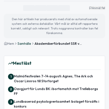
Anmäl fel
Den här artikeln har producerats med stöd av automatiserade
system och externa datakällor. Vårt mål är alltid att rapportera
korrekt, sakligt och relevant. Trots noggranna kontroller kan fel
förekomma.
Hem
Samhälle
Akademikerförbundet SSR varnar för ”angiverilag” – kritiserar förslag om informationsplikt
Mest läst
Malmöfestivalen 7–14 augusti: Agnes, The Ark och
1
Oscar Linnros till Stortorget
Oavgjort för Lunds BK i bortamatch mot Trelleborgs
2
FF
Lundbaserad psykologverksamhet: bolaget försätts i
3
konkurs