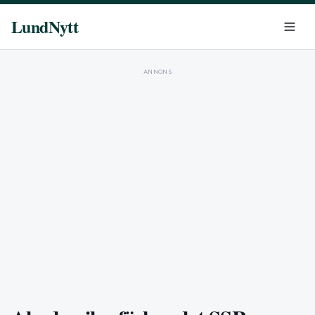
LundNytt
ANNONS