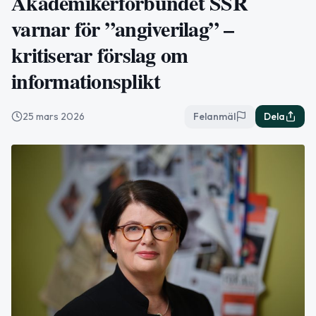
Akademikerförbundet SSR
varnar för ”angiverilag” –
kritiserar förslag om
informationsplikt
25 mars 2026
Felanmäl
Dela