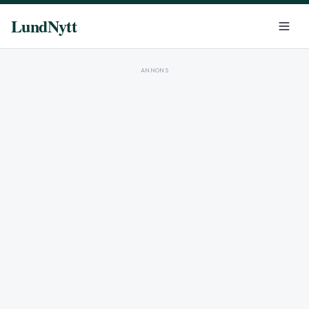
LundNytt
ANNONS