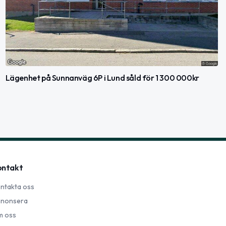
Lägenhet på Sunnanväg 6P i Lund såld för 1 300 000kr
ontakt
ntakta oss
nonsera
 oss