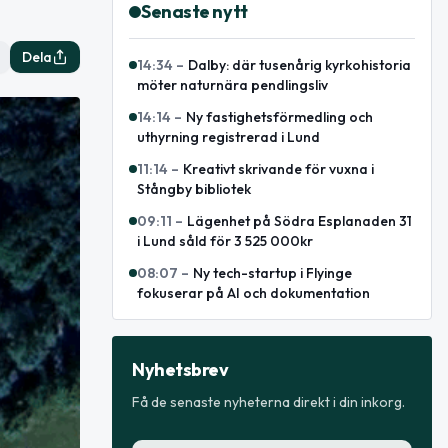
Senaste nytt
Dela
14:34
–
Dalby: där tusenårig kyrkohistoria
möter naturnära pendlingsliv
14:14
–
Ny fastighetsförmedling och
uthyrning registrerad i Lund
11:14
–
Kreativt skrivande för vuxna i
Stångby bibliotek
09:11
–
Lägenhet på Södra Esplanaden 31
i Lund såld för 3 525 000kr
08:07
–
Ny tech-startup i Flyinge
fokuserar på AI och dokumentation
Nyhetsbrev
Få de senaste nyheterna direkt i din inkorg.