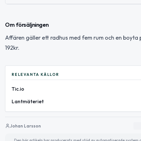
Om försäljningen
Affären gäller ett radhus med fem rum och en boyta 
192kr.
RELEVANTA KÄLLOR
Tic.io
Lantmäteriet
Johan Larsson
Den här artikeln har producerats med stöd av automatiserade system och 