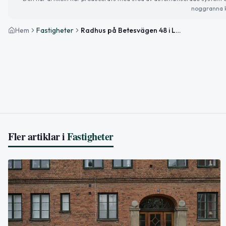
noggranna k
Hem
Fastigheter
Radhus på Betesvägen 48 i Lund sålt för 3 925 000kr
Fler artiklar i
Fastigheter