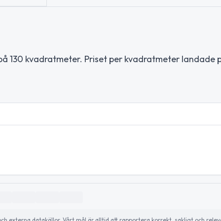
på 130 kvadratmeter. Priset per kvadratmeter landade 
externa datakällor. Vårt mål är alltid att rapportera korrekt, sakligt och relev