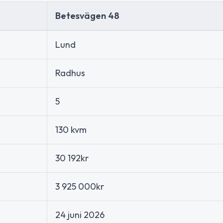
Betesvägen 48
Lund
Radhus
5
130 kvm
30 192kr
3 925 000kr
24 juni 2026