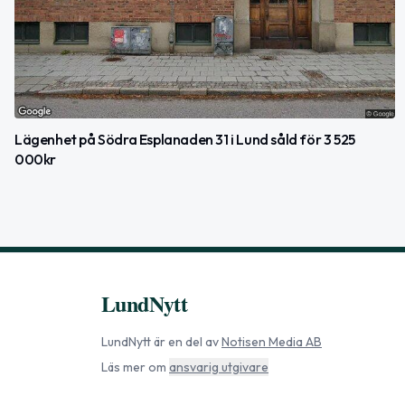
Lägenhet på Södra Esplanaden 31 i Lund såld för 3 525
000kr
LundNytt
LundNytt
är en del av
Notisen Media AB
Läs mer om
ansvarig utgivare