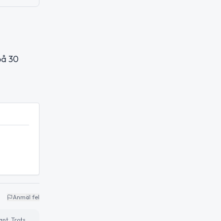
på 30
Anmäl fel
ant. Trots