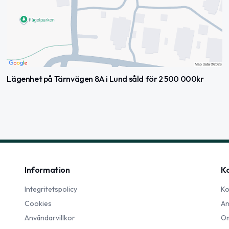
Lägenhet på Tärnvägen 8A i Lund såld för 2 500 000kr
Information
K
Integritetspolicy
Ko
Cookies
An
Användarvillkor
Om