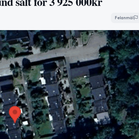
nd sålt för 3 925 000kr
Felanmäl