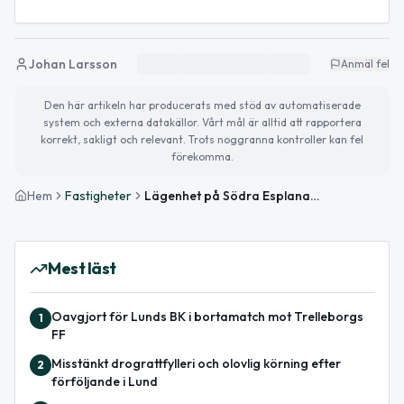
Johan Larsson
Anmäl fel
Den här artikeln har producerats med stöd av automatiserade
system och externa datakällor. Vårt mål är alltid att rapportera
korrekt, sakligt och relevant. Trots noggranna kontroller kan fel
förekomma.
Hem
Fastigheter
Lägenhet på Södra Esplanaden 16A i Lund såld för 2 975 000kr
Mest läst
Oavgjort för Lunds BK i bortamatch mot Trelleborgs
1
FF
Misstänkt drograttfylleri och olovlig körning efter
2
förföljande i Lund