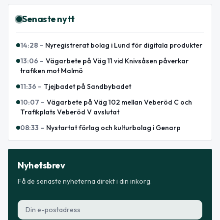
Senaste nytt
14:28
–
Nyregistrerat bolag i Lund för digitala produkter
13:06
–
Vägarbete på Väg 11 vid Knivsåsen påverkar
trafiken mot Malmö
11:36
–
Tjejbadet på Sandbybadet
10:07
–
Vägarbete på Väg 102 mellan Veberöd C och
Trafikplats Veberöd V avslutat
08:33
–
Nystartat förlag och kulturbolag i Genarp
Nyhetsbrev
Få de senaste nyheterna direkt i din inkorg.