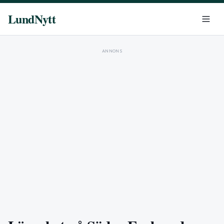
LundNytt
ANNONS