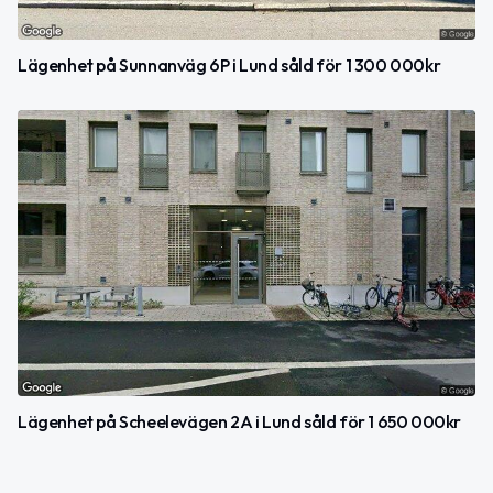
Lägenhet på Sunnanväg 6P i Lund såld för 1 300 000kr
Lägenhet på Scheelevägen 2A i Lund såld för 1 650 000kr