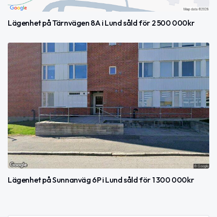
Lägenhet på Tärnvägen 8A i Lund såld för 2 500 000kr
Lägenhet på Sunnanväg 6P i Lund såld för 1 300 000kr