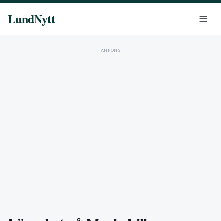
LundNytt
ANNONS