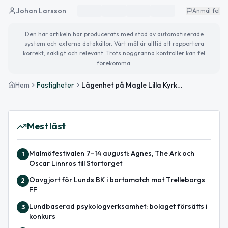
Johan Larsson
Anmäl fel
Den här artikeln har producerats med stöd av automatiserade
system och externa datakällor. Vårt mål är alltid att rapportera
korrekt, sakligt och relevant. Trots noggranna kontroller kan fel
förekomma.
Hem
Fastigheter
Lägenhet på Magle Lilla Kyrkogata 19 i Lund såld för 4 250 000kr
Mest läst
Malmöfestivalen 7–14 augusti: Agnes, The Ark och
1
Oscar Linnros till Stortorget
Oavgjort för Lunds BK i bortamatch mot Trelleborgs
2
FF
Lundbaserad psykologverksamhet: bolaget försätts i
3
konkurs