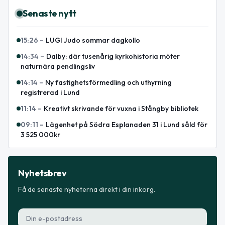
Senaste nytt
15:26
–
LUGI Judo sommar dagkollo
14:34
–
Dalby: där tusenårig kyrkohistoria möter
naturnära pendlingsliv
14:14
–
Ny fastighetsförmedling och uthyrning
registrerad i Lund
11:14
–
Kreativt skrivande för vuxna i Stångby bibliotek
09:11
–
Lägenhet på Södra Esplanaden 31 i Lund såld för
3 525 000kr
Nyhetsbrev
Få de senaste nyheterna direkt i din inkorg.