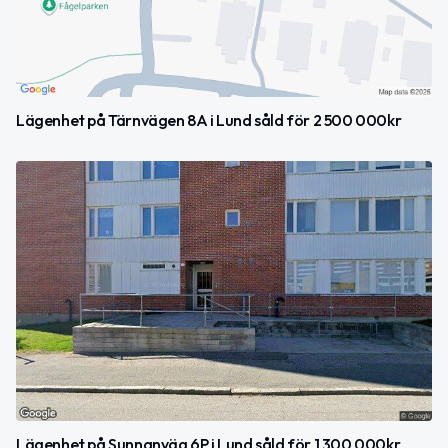
Lägenhet på Tärnvägen 8A i Lund såld för 2 500 000kr
Lägenhet på Sunnanväg 6P i Lund såld för 1 300 000kr