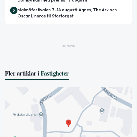
Domkyrkan med premiär 9 augusti
Malmöfestivalen 7–14 augusti: Agnes, The Ark och
5
Oscar Linnros till Stortorget
ANNONS
Fler artiklar i
Fastigheter