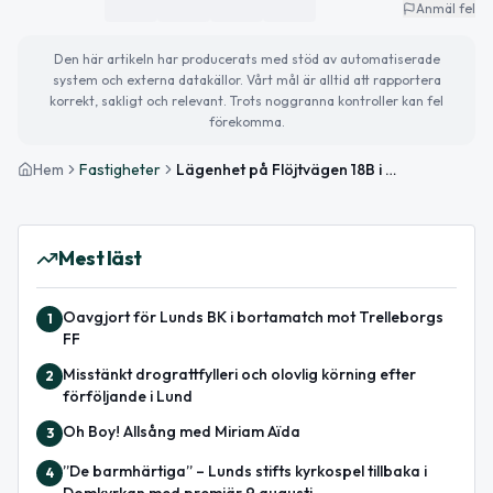
Anmäl fel
Den här artikeln har producerats med stöd av automatiserade
system och externa datakällor. Vårt mål är alltid att rapportera
korrekt, sakligt och relevant. Trots noggranna kontroller kan fel
förekomma.
Hem
Fastigheter
Lägenhet på Flöjtvägen 18B i Lund såld för 1 855 000kr
Mest läst
Oavgjort för Lunds BK i bortamatch mot Trelleborgs
1
FF
Misstänkt drograttfylleri och olovlig körning efter
2
förföljande i Lund
Oh Boy! Allsång med Miriam Aïda
3
”De barmhärtiga” – Lunds stifts kyrkospel tillbaka i
4