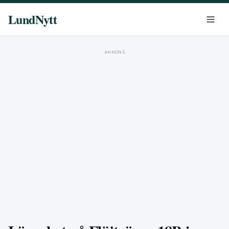
LundNytt
ANNONS