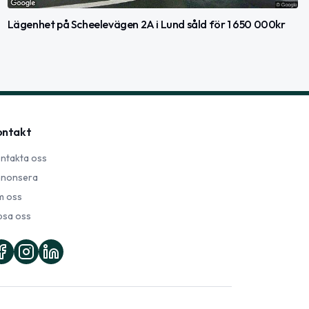
Lägenhet på Scheelevägen 2A i Lund såld för 1 650 000kr
ontakt
ntakta oss
nonsera
 oss
psa oss