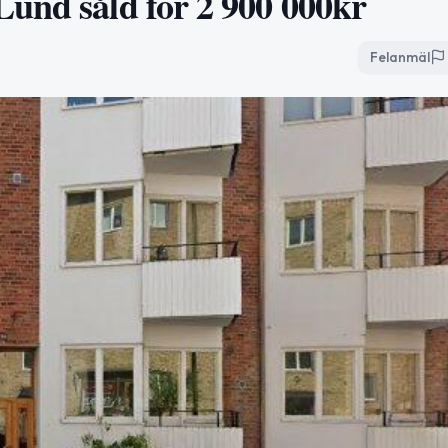
und såld för 2 900 000kr
Felanmäl