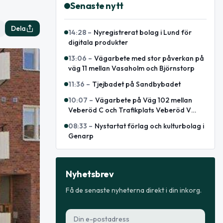
Senaste nytt
Dela
14:28
–
Nyregistrerat bolag i Lund för
digitala produkter
13:06
–
Vägarbete med stor påverkan på
väg 11 mellan Vasaholm och Björnstorp
11:36
–
Tjejbadet på Sandbybadet
10:07
–
Vägarbete på Väg 102 mellan
Veberöd C och Trafikplats Veberöd V
avslutat
08:33
–
Nystartat förlag och kulturbolag i
Genarp
Nyhetsbrev
Få de senaste nyheterna direkt i din inkorg.