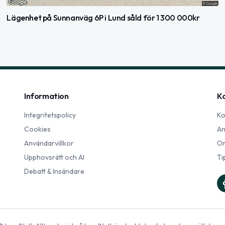
Lägenhet på Sunnanväg 6P i Lund såld för 1 300 000kr
Information
K
Integritetspolicy
Ko
Cookies
An
Användarvillkor
Om
Upphovsrätt och AI
Ti
Debatt & Insändare