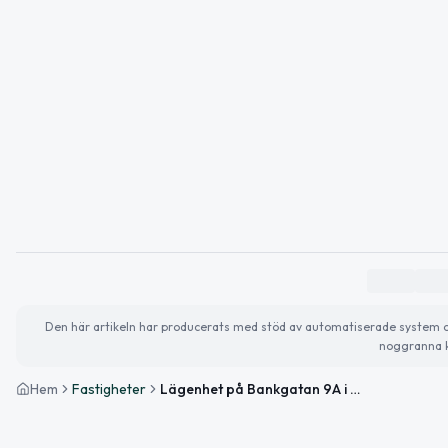
Den här artikeln har producerats med stöd av automatiserade system och 
noggranna k
Hem
Fastigheter
Lägenhet på Bankgatan 9A i Lund såld för 2 900 000kr