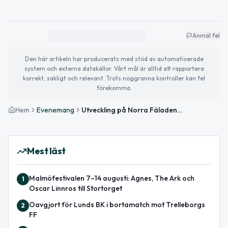
Anmäl fel
Den här artikeln har producerats med stöd av automatiserade
system och externa datakällor. Vårt mål är alltid att rapportera
korrekt, sakligt och relevant. Trots noggranna kontroller kan fel
förekomma.
Hem
Evenemang
Utveckling på Norra Fäladen – Hur skapar vi en hållbar stadsdel?
Mest läst
Malmöfestivalen 7–14 augusti: Agnes, The Ark och
1
Oscar Linnros till Stortorget
Oavgjort för Lunds BK i bortamatch mot Trelleborgs
2
FF