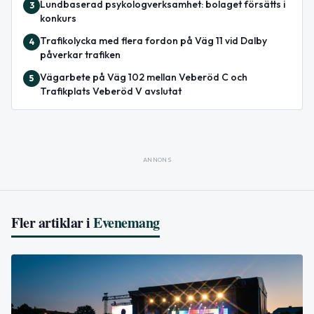
Lundbaserad psykologverksamhet: bolaget försätts i
3
konkurs
Trafikolycka med flera fordon på Väg 11 vid Dalby
4
påverkar trafiken
Vägarbete på Väg 102 mellan Veberöd C och
5
Trafikplats Veberöd V avslutat
ANNONS
Fler artiklar i
Evenemang