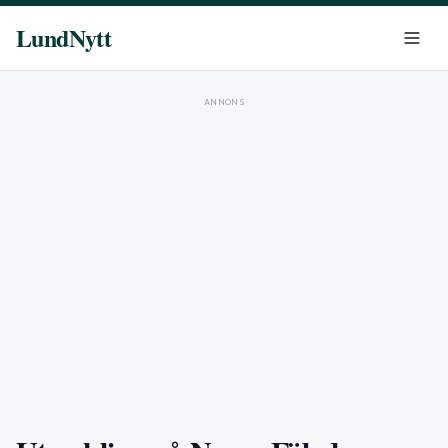
LundNytt
ANNONS