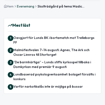
Hem
Evenemang
Skolträdgård på tema Madicken – visning på Kulturen i Lund
Mest läst
Oavgjort för Lunds BK i bortamatch mot Trelleborgs
1
FF
Malmöfestivalen 7–14 augusti: Agnes, The Ark och
2
Oscar Linnros till Stortorget
”De barmhärtiga” – Lunds stifts kyrkospel tillbaka i
3
Domkyrkan med premiär 9 augusti
Lundbaserad psykologverksamhet: bolaget försätts i
4
konkurs
Varför narkotikalås inte är möjliga på bussar
5