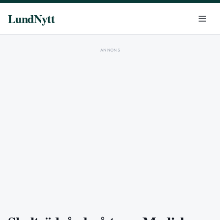
LundNytt
ANNONS