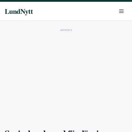
LundNytt
ANNONS