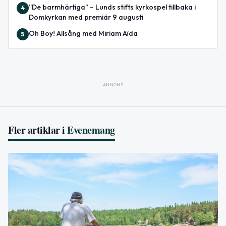
”De barmhärtiga” – Lunds stifts kyrkospel tillbaka i
4
Domkyrkan med premiär 9 augusti
Oh Boy! Allsång med Miriam Aïda
5
ANNONS
Fler artiklar i
Evenemang