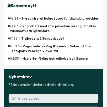
Senaste nytt
14:28
–
Nyregistrerat bolag i Lund för digitala produkter
13:06
–
Vägarbete med stor påverkan på väg 11 mellan
Vasaholm och Björnstorp
11:36
–
Tjejbadet på Sandbybadet
10:07
–
Vägarbete på Väg 102 mellan Veberöd C och
Trafikplats Veberöd V avslutat
08:33
–
Nystartat förlag och kulturbolag i Genarp
Nyhetsbrev
Få de senaste nyheterna direkt i din inkorg.