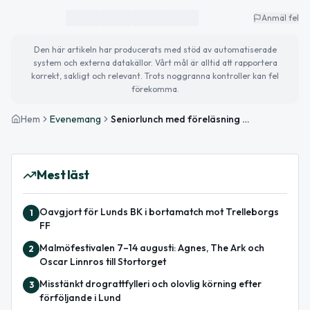
Anmäl fel
Den här artikeln har producerats med stöd av automatiserade
system och externa datakällor. Vårt mål är alltid att rapportera
korrekt, sakligt och relevant. Trots noggranna kontroller kan fel
förekomma.
Hem
Evenemang
Seniorlunch med föreläsning av Björn Ranelid
Mest läst
Oavgjort för Lunds BK i bortamatch mot Trelleborgs
1
FF
Malmöfestivalen 7–14 augusti: Agnes, The Ark och
2
Oscar Linnros till Stortorget
Misstänkt drograttfylleri och olovlig körning efter
3
förföljande i Lund