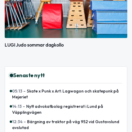
LUGI Judo sommar dagkollo
Senaste nytt
05:13
–
Skate x Punk x Art: Lagwagon och skatepunk på
Mejeriet
14:13
–
Nytt advokatbolag registrerat i Lund på
Väpplingvägen
12:34
–
Bärgning av traktor på väg 952 vid Gustavslund
avslutad