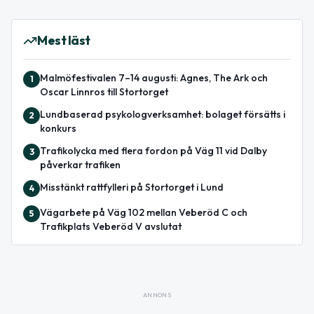
Mest läst
Malmöfestivalen 7–14 augusti: Agnes, The Ark och
1
Oscar Linnros till Stortorget
Lundbaserad psykologverksamhet: bolaget försätts i
2
konkurs
Trafikolycka med flera fordon på Väg 11 vid Dalby
3
påverkar trafiken
Misstänkt rattfylleri på Stortorget i Lund
4
Vägarbete på Väg 102 mellan Veberöd C och
5
Trafikplats Veberöd V avslutat
ANNONS