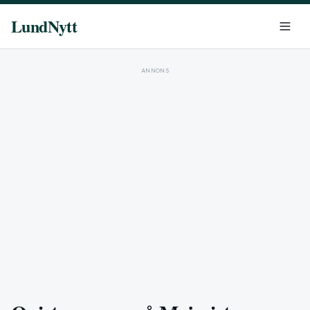
LundNytt
ANNONS