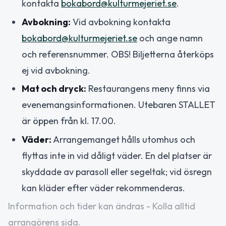
kontakta
bokabord@kulturmejeriet.se
.
Avbokning:
Vid avbokning kontakta
bokabord@kulturmejeriet.se
och ange namn
och referensnummer. OBS! Biljetterna återköps
ej vid avbokning.
Mat och dryck:
Restaurangens meny finns via
evenemangsinformationen. Utebaren STALLET
är öppen från kl. 17.00.
Väder:
Arrangemanget hålls utomhus och
flyttas inte in vid dåligt väder. En del platser är
skyddade av parasoll eller segeltak; vid ösregn
kan kläder efter väder rekommenderas.
Information och tider kan ändras - Kolla alltid
arrangörens sida.