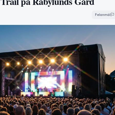
 Trail på Råbylunds Gård
Felanmäl