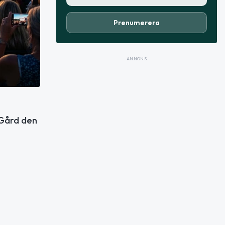
Prenumerera
ANNONS
 Gård den