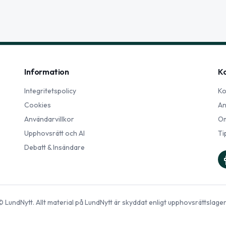
Information
K
Integritetspolicy
Ko
Cookies
An
Användarvillkor
Om
Upphovsrätt och AI
Ti
Debatt & Insändare
©
LundNytt
. Allt material på
LundNytt
är skyddat enligt upphovsrättslagen