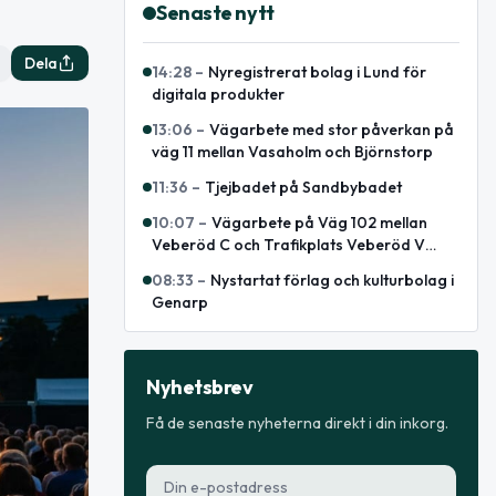
Senaste nytt
Dela
14:28
–
Nyregistrerat bolag i Lund för
digitala produkter
13:06
–
Vägarbete med stor påverkan på
väg 11 mellan Vasaholm och Björnstorp
11:36
–
Tjejbadet på Sandbybadet
10:07
–
Vägarbete på Väg 102 mellan
Veberöd C och Trafikplats Veberöd V
avslutat
08:33
–
Nystartat förlag och kulturbolag i
Genarp
Nyhetsbrev
Få de senaste nyheterna direkt i din inkorg.