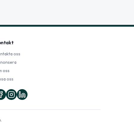
ontakt
ntakta oss
nonsera
 oss
psa oss
.