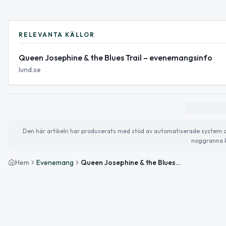
RELEVANTA KÄLLOR
Queen Josephine & the Blues Trail – evenemangsinfo
lund.se
Den här artikeln har producerats med stöd av automatiserade system och 
noggranna k
Hem
Evenemang
Queen Josephine & the Blues Trail på Råbylunds Gård