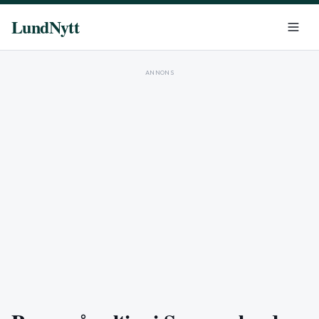
LundNytt
ANNONS