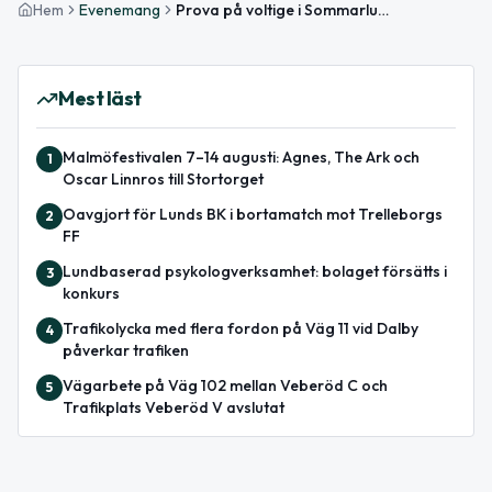
Hem
Evenemang
Prova på voltige i Sommarlund
Mest läst
Malmöfestivalen 7–14 augusti: Agnes, The Ark och
1
Oscar Linnros till Stortorget
Oavgjort för Lunds BK i bortamatch mot Trelleborgs
2
FF
Lundbaserad psykologverksamhet: bolaget försätts i
3
konkurs
Trafikolycka med flera fordon på Väg 11 vid Dalby
4
påverkar trafiken
Vägarbete på Väg 102 mellan Veberöd C och
5
Trafikplats Veberöd V avslutat